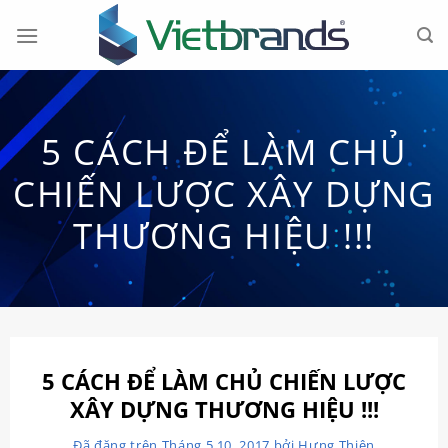
Chuyển
đến
nội
dung
5 CÁCH ĐỂ LÀM CHỦ
CHIẾN LƯỢC XÂY DỰNG
THƯƠNG HIỆU !!!
5 CÁCH ĐỂ LÀM CHỦ CHIẾN LƯỢC
XÂY DỰNG THƯƠNG HIỆU !!!
Đã đăng trên
Tháng 5 10, 2017
bởi
Hưng Thiện