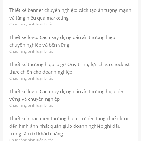
Thiết
kế
Thiết kế banner chuyên nghiệp: cách tạo ấn tượng mạnh
website:
và tăng hiệu quả marketing
Bước
nền
Chức năng bình luận bị tắt
ở
tảng
Thiết
để
kế
Thiết kế logo: Cách xây dựng dấu ấn thương hiệu
thương
banner
chuyên nghiệp và bền vững
hiệu
chuyên
tăng
nghiệp:
Chức năng bình luận bị tắt
ở
trưởng
cách
Thiết
bền
tạo
kế
Thiết kế thương hiệu là gì? Quy trình, lợi ích và checklist
vững
ấn
logo:
thực chiến cho doanh nghiệp
tượng
Cách
mạnh
xây
Chức năng bình luận bị tắt
ở
và
dựng
Thiết
tăng
dấu
kế
Thiết kế logo: Cách xây dựng dấu ấn thương hiệu bền
hiệu
ấn
thương
vững và chuyên nghiệp
quả
thương
hiệu
marketing
hiệu
là
Chức năng bình luận bị tắt
ở
chuyên
gì?
Thiết
nghiệp
Quy
kế
Thiết kế nhận diện thương hiệu: Từ nền tảng chiến lược
và
trình,
logo:
đến hình ảnh nhất quán giúp doanh nghiệp ghi dấu
bền
lợi
Cách
vững
ích
xây
trong tâm trí khách hàng
và
dựng
Chức năng bình luận bị tắt
ở