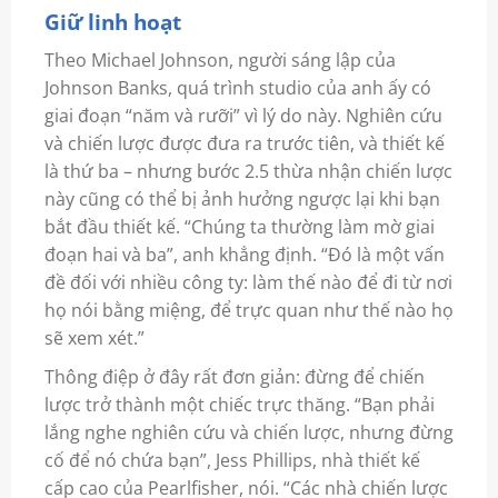
Giữ linh hoạt
Theo Michael Johnson, người sáng lập của
Johnson Banks, quá trình studio của anh ấy có
giai đoạn “năm và rưỡi” vì lý do này. Nghiên cứu
và chiến lược được đưa ra trước tiên, và thiết kế
là thứ ba – nhưng bước 2.5 thừa nhận chiến lược
này cũng có thể bị ảnh hưởng ngược lại khi bạn
bắt đầu thiết kế. “Chúng ta thường làm mờ giai
đoạn hai và ba”, anh khẳng định. “Đó là một vấn
đề đối với nhiều công ty: làm thế nào để đi từ nơi
họ nói bằng miệng, để trực quan như thế nào họ
sẽ xem xét.”
Thông điệp ở đây rất đơn giản: đừng để chiến
lược trở thành một chiếc trực thăng. “Bạn phải
lắng nghe nghiên cứu và chiến lược, nhưng đừng
cố để nó chứa bạn”, Jess Phillips, nhà thiết kế
cấp cao của Pearlfisher, nói. “Các nhà chiến lược