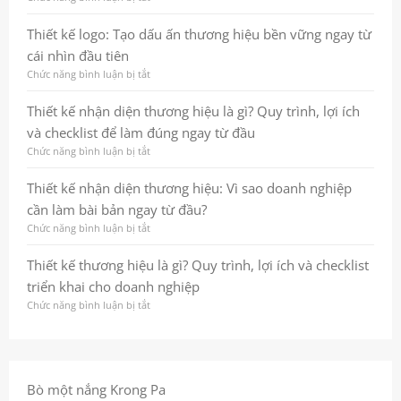
checklist
dấu
Thiết
thực
ấn
kế
Thiết kế logo: Tạo dấu ấn thương hiệu bền vững ngay từ
chiến
thương
nhận
cho
hiệu
cái nhìn đầu tiên
diện
doanh
bền
thương
Chức năng bình luận bị tắt
ở
nghiệp
vững
hiệu:
Thiết
và
Từ
kế
Thiết kế nhận diện thương hiệu là gì? Quy trình, lợi ích
chuyên
nền
logo:
nghiệp
và checklist để làm đúng ngay từ đầu
tảng
Tạo
chiến
dấu
Chức năng bình luận bị tắt
ở
lược
ấn
Thiết
đến
thương
kế
Thiết kế nhận diện thương hiệu: Vì sao doanh nghiệp
hình
hiệu
nhận
cần làm bài bản ngay từ đầu?
ảnh
bền
diện
nhất
vững
thương
Chức năng bình luận bị tắt
ở
quán
ngay
hiệu
Thiết
giúp
từ
là
kế
Thiết kế thương hiệu là gì? Quy trình, lợi ích và checklist
doanh
cái
gì?
nhận
triển khai cho doanh nghiệp
nghiệp
nhìn
Quy
diện
ghi
đầu
trình,
thương
Chức năng bình luận bị tắt
ở
dấu
tiên
lợi
hiệu:
Thiết
trong
ích
Vì
kế
tâm
và
sao
thương
trí
checklist
doanh
hiệu
khách
để
nghiệp
là
Bò một nắng Krong Pa
hàng
làm
cần
gì?