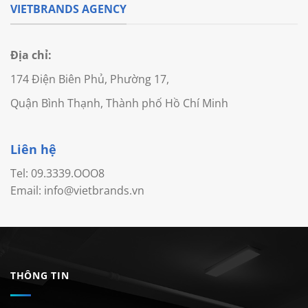
VIETBRANDS AGENCY
Địa chỉ:
174 Điện Biên Phủ, Phường 17,
Quận Bình Thạnh, Thành phố Hồ Chí Minh
Liên hệ
Tel:
09.3339.OOO8
Email:
info@vietbrands.vn
THÔNG TIN