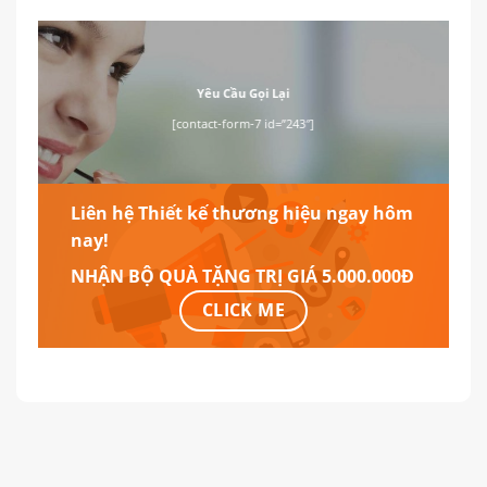
Yêu Cầu Gọi Lại
[contact-form-7 id=”243″]
Liên hệ Thiết kế thương hiệu ngay hôm
nay!
NHẬN BỘ QUÀ TẶNG TRỊ GIÁ 5.000.000Đ
CLICK ME