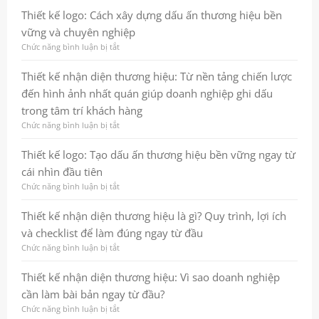
tăng
dấu
kế
Thiết kế logo: Cách xây dựng dấu ấn thương hiệu bền
hiệu
ấn
thương
vững và chuyên nghiệp
quả
thương
hiệu
marketing
hiệu
là
Chức năng bình luận bị tắt
ở
chuyên
gì?
Thiết
nghiệp
Quy
kế
Thiết kế nhận diện thương hiệu: Từ nền tảng chiến lược
và
trình,
logo:
đến hình ảnh nhất quán giúp doanh nghiệp ghi dấu
bền
lợi
Cách
vững
ích
xây
trong tâm trí khách hàng
và
dựng
Chức năng bình luận bị tắt
ở
checklist
dấu
Thiết
thực
ấn
kế
Thiết kế logo: Tạo dấu ấn thương hiệu bền vững ngay từ
chiến
thương
nhận
cho
hiệu
cái nhìn đầu tiên
diện
doanh
bền
thương
Chức năng bình luận bị tắt
ở
nghiệp
vững
hiệu:
Thiết
và
Từ
kế
Thiết kế nhận diện thương hiệu là gì? Quy trình, lợi ích
chuyên
nền
logo:
nghiệp
và checklist để làm đúng ngay từ đầu
tảng
Tạo
chiến
dấu
Chức năng bình luận bị tắt
ở
lược
ấn
Thiết
đến
thương
kế
Thiết kế nhận diện thương hiệu: Vì sao doanh nghiệp
hình
hiệu
nhận
cần làm bài bản ngay từ đầu?
ảnh
bền
diện
nhất
vững
thương
Chức năng bình luận bị tắt
ở
quán