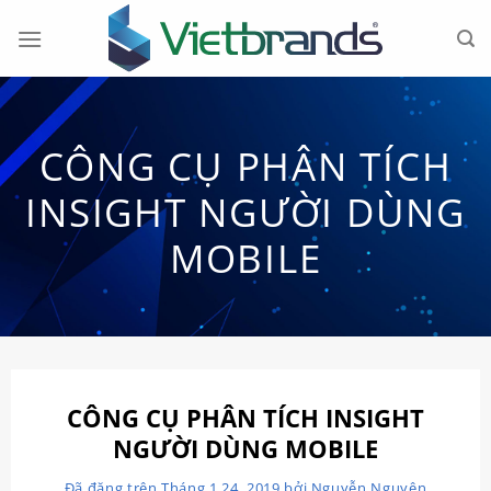
Chuyển
đến
nội
dung
CÔNG CỤ PHÂN TÍCH
INSIGHT NGƯỜI DÙNG
MOBILE
CÔNG CỤ PHÂN TÍCH INSIGHT
NGƯỜI DÙNG MOBILE
Đã đăng trên
Tháng 1 24, 2019
bởi
Nguyễn Nguyên