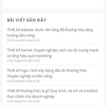
BÀI VIẾT GẦN ĐÂY
Thiết kế website: Bước nền tảng để thương hiệu tăng
trưởng bền vững
Chức năng bình luận bị tắt
ở
Thiết
kế
Thiết kế banner chuyên nghiệp: cách tạo ấn tượng mạnh
website:
và tăng hiệu quả marketing
Bước
nền
Chức năng bình luận bị tắt
ở
tảng
Thiết
để
kế
Thiết kế logo: Cách xây dựng dấu ấn thương hiệu
thương
banner
chuyên nghiệp và bền vững
hiệu
chuyên
tăng
nghiệp:
Chức năng bình luận bị tắt
ở
trưởng
cách
Thiết
bền
tạo
kế
Thiết kế thương hiệu là gì? Quy trình, lợi ích và checklist
vững
ấn
logo:
thực chiến cho doanh nghiệp
tượng
Cách
mạnh
xây
Chức năng bình luận bị tắt
ở
và
dựng
Thiết