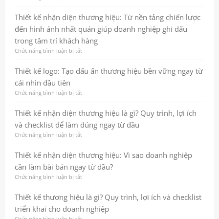
chuyên
gì?
Thiết
nghiệp
Quy
kế
Thiết kế nhận diện thương hiệu: Từ nền tảng chiến lược
và
trình,
logo:
đến hình ảnh nhất quán giúp doanh nghiệp ghi dấu
bền
lợi
Cách
vững
ích
xây
trong tâm trí khách hàng
và
dựng
Chức năng bình luận bị tắt
ở
checklist
dấu
Thiết
thực
ấn
kế
Thiết kế logo: Tạo dấu ấn thương hiệu bền vững ngay từ
chiến
thương
nhận
cho
hiệu
cái nhìn đầu tiên
diện
doanh
bền
thương
Chức năng bình luận bị tắt
ở
nghiệp
vững
hiệu:
Thiết
và
Từ
kế
Thiết kế nhận diện thương hiệu là gì? Quy trình, lợi ích
chuyên
nền
logo:
nghiệp
và checklist để làm đúng ngay từ đầu
tảng
Tạo
chiến
dấu
Chức năng bình luận bị tắt
ở
lược
ấn
Thiết
đến
thương
kế
Thiết kế nhận diện thương hiệu: Vì sao doanh nghiệp
hình
hiệu
nhận
cần làm bài bản ngay từ đầu?
ảnh
bền
diện
nhất
vững
thương
Chức năng bình luận bị tắt
ở
quán
ngay
hiệu
Thiết
giúp
từ
là
kế
Thiết kế thương hiệu là gì? Quy trình, lợi ích và checklist
doanh
cái
gì?
nhận
triển khai cho doanh nghiệp
nghiệp
nhìn
Quy
diện
ghi
đầu
trình,
thương
Chức năng bình luận bị tắt
ở