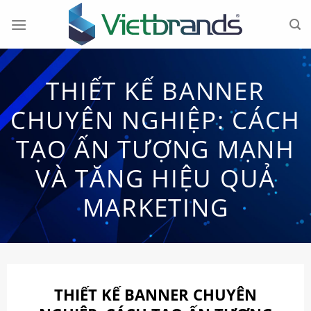
Chuyển
đến
nội
dung
THIẾT KẾ BANNER
CHUYÊN NGHIỆP: CÁCH
TẠO ẤN TƯỢNG MẠNH
VÀ TĂNG HIỆU QUẢ
MARKETING
THIẾT KẾ BANNER CHUYÊN