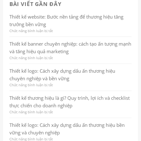
BÀI VIẾT GẦN ĐÂY
Thiết kế website: Bước nền tảng để thương hiệu tăng
trưởng bền vững
Chức năng bình luận bị tắt
ở
Thiết
kế
Thiết kế banner chuyên nghiệp: cách tạo ấn tượng mạnh
website:
và tăng hiệu quả marketing
Bước
nền
Chức năng bình luận bị tắt
ở
tảng
Thiết
để
kế
Thiết kế logo: Cách xây dựng dấu ấn thương hiệu
thương
banner
chuyên nghiệp và bền vững
hiệu
chuyên
tăng
nghiệp:
Chức năng bình luận bị tắt
ở
trưởng
cách
Thiết
bền
tạo
kế
Thiết kế thương hiệu là gì? Quy trình, lợi ích và checklist
vững
ấn
logo:
thực chiến cho doanh nghiệp
tượng
Cách
mạnh
xây
Chức năng bình luận bị tắt
ở
và
dựng
Thiết
tăng
dấu
kế
Thiết kế logo: Cách xây dựng dấu ấn thương hiệu bền
hiệu
ấn
thương
vững và chuyên nghiệp
quả
thương
hiệu
marketing
hiệu
là
Chức năng bình luận bị tắt
ở