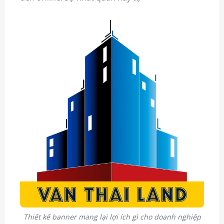
Thiết kế banner mang lại lợi ích gì cho doanh nghiệp