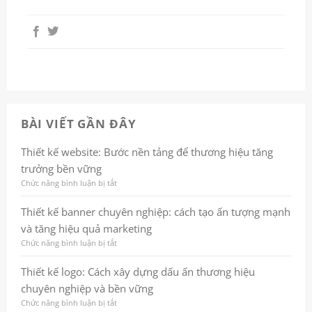
BÀI VIẾT GẦN ĐÂY
Thiết kế website: Bước nền tảng để thương hiệu tăng
trưởng bền vững
Chức năng bình luận bị tắt
ở
Thiết
kế
Thiết kế banner chuyên nghiệp: cách tạo ấn tượng mạnh
website:
và tăng hiệu quả marketing
Bước
nền
Chức năng bình luận bị tắt
ở
tảng
Thiết
để
kế
Thiết kế logo: Cách xây dựng dấu ấn thương hiệu
thương
banner
chuyên nghiệp và bền vững
hiệu
chuyên
tăng
nghiệp:
Chức năng bình luận bị tắt
ở