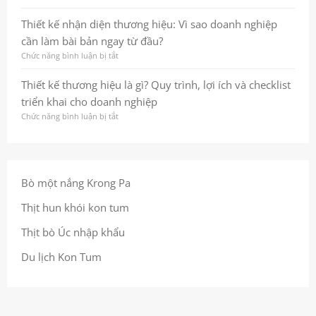
lược
ấn
Thiết
đến
thương
kế
Thiết kế nhận diện thương hiệu: Vì sao doanh nghiệp
hình
hiệu
nhận
cần làm bài bản ngay từ đầu?
ảnh
bền
diện
nhất
vững
thương
Chức năng bình luận bị tắt
ở
quán
ngay
hiệu
Thiết
giúp
từ
là
kế
Thiết kế thương hiệu là gì? Quy trình, lợi ích và checklist
doanh
cái
gì?
nhận
triển khai cho doanh nghiệp
nghiệp
nhìn
Quy
diện
ghi
đầu
trình,
thương
Chức năng bình luận bị tắt
ở
dấu
tiên
lợi
hiệu:
Thiết
trong
ích
Vì
kế
tâm
và
sao
thương
trí
checklist
doanh
hiệu
khách
để
nghiệp
là
Bò một nắng Krong Pa
hàng
làm
cần
gì?
đúng
làm
Quy
Thịt hun khói kon tum
ngay
bài
trình,
từ
bản
lợi
Thịt bò Úc nhập khẩu
đầu
ngay
ích
từ
và
Du lịch Kon Tum
đầu?
checklist
triển
khai
cho
doanh