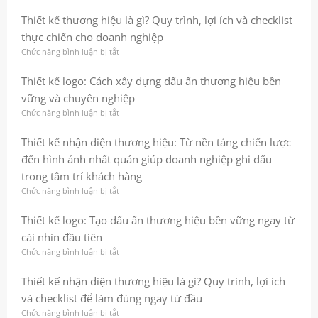
trưởng
cách
Thiết
bền
tạo
kế
Thiết kế thương hiệu là gì? Quy trình, lợi ích và checklist
vững
ấn
logo:
thực chiến cho doanh nghiệp
tượng
Cách
mạnh
xây
Chức năng bình luận bị tắt
ở
và
dựng
Thiết
tăng
dấu
kế
Thiết kế logo: Cách xây dựng dấu ấn thương hiệu bền
hiệu
ấn
thương
vững và chuyên nghiệp
quả
thương
hiệu
marketing
hiệu
là
Chức năng bình luận bị tắt
ở
chuyên
gì?
Thiết
nghiệp
Quy
kế
Thiết kế nhận diện thương hiệu: Từ nền tảng chiến lược
và
trình,
logo:
đến hình ảnh nhất quán giúp doanh nghiệp ghi dấu
bền
lợi
Cách
vững
ích
xây
trong tâm trí khách hàng
và
dựng
Chức năng bình luận bị tắt
ở
checklist
dấu
Thiết
thực
ấn
kế
Thiết kế logo: Tạo dấu ấn thương hiệu bền vững ngay từ
chiến
thương
nhận
cho
hiệu
cái nhìn đầu tiên
diện
doanh
bền
thương
Chức năng bình luận bị tắt
ở
nghiệp
vững
hiệu:
Thiết
và
Từ
kế
Thiết kế nhận diện thương hiệu là gì? Quy trình, lợi ích
chuyên
nền
logo:
nghiệp
và checklist để làm đúng ngay từ đầu
tảng
Tạo
chiến
dấu
Chức năng bình luận bị tắt
ở