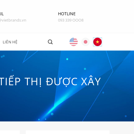
IL
HOTLINE
@vietbrands.vn
093 339 OOO8
LIÊN HỆ
TIẾP THỊ ĐƯỢC XÂY