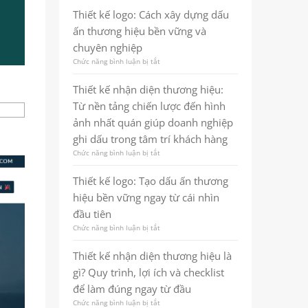
marketing
kế
thương
Thiết kế logo: Cách xây dựng dấu
thương
hiệu
ấn thương hiệu bền vững và
hiệu
chuyên
là
nghiệp
chuyên nghiệp
gì?
và
Chức năng bình luận bị tắt
ở
Quy
bền
Thiết
trình,
vững
kế
lợi
Thiết kế nhận diện thương hiệu:
logo:
ích
Từ nền tảng chiến lược đến hình
Cách
và
xây
checklist
ảnh nhất quán giúp doanh nghiệp
dựng
thực
ghi dấu trong tâm trí khách hàng
dấu
chiến
ấn
cho
Chức năng bình luận bị tắt
ở
thương
doanh
Thiết
hiệu
nghiệp
kế
Thiết kế logo: Tạo dấu ấn thương
bền
nhận
vững
hiệu bền vững ngay từ cái nhìn
diện
và
thương
đầu tiên
chuyên
hiệu:
nghiệp
Chức năng bình luận bị tắt
ở
Từ
Thiết
nền
kế
tảng
Thiết kế nhận diện thương hiệu là
logo:
chiến
gì? Quy trình, lợi ích và checklist
Tạo
lược
dấu
đến
để làm đúng ngay từ đầu
ấn
hình
Chức năng bình luận bị tắt
ở
thương
ảnh