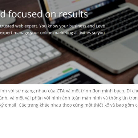
ình với sự ngang nhau của CTA và một trình đơn minh bạch. Di c
ảnh, và một vài phần với hình ảnh toàn màn hình và thông tin tron
 ký
email
. Các trang khác nhau theo cùng một thiết kế và bao gồm c