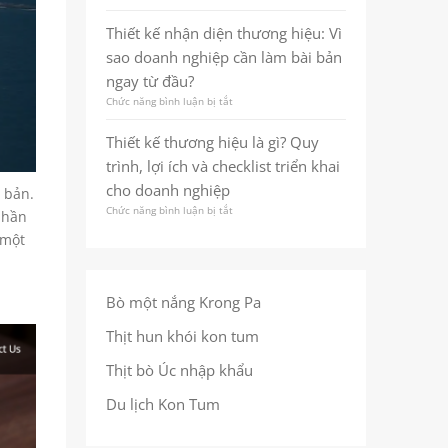
Thiết
hiệu
nhất
kế
bền
Thiết kế nhận diện thương hiệu: Vì
quán
nhận
vững
giúp
sao doanh nghiệp cần làm bài bản
diện
ngay
doanh
thương
từ
ngay từ đầu?
nghiệp
hiệu
cái
ghi
Chức năng bình luận bị tắt
ở
là
nhìn
dấu
Thiết
gì?
đầu
trong
kế
Quy
Thiết kế thương hiệu là gì? Quy
tiên
tâm
nhận
trình,
trí
trình, lợi ích và checklist triển khai
diện
lợi
khách
thương
ích
cho doanh nghiệp
hàng
 bản.
hiệu:
và
Chức năng bình luận bị tắt
ở
Vì
phần
checklist
Thiết
sao
để
 một
kế
doanh
làm
thương
nghiệp
đúng
hiệu
cần
ngay
là
làm
từ
Bò một nắng Krong Pa
gì?
bài
đầu
Quy
bản
Thịt hun khói kon tum
trình,
ngay
lợi
từ
Thịt bò Úc nhập khẩu
ích
đầu?
và
Du lịch Kon Tum
checklist
triển
khai