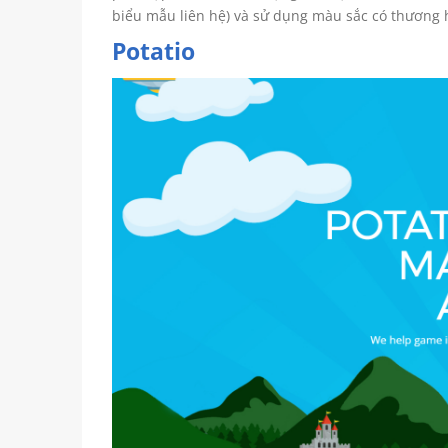
biểu mẫu liên hệ) và sử dụng màu sắc có thương 
Potatio