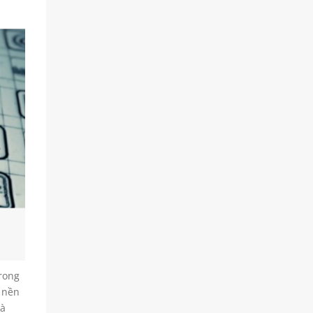
trong
u nền
là