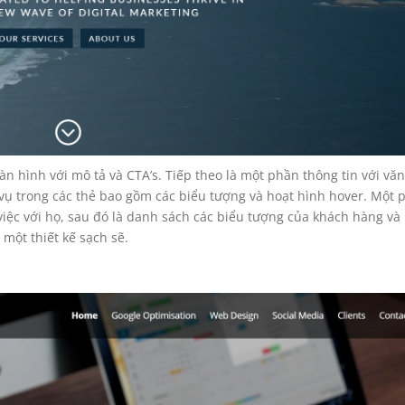
 hình với mô tả và CTA’s. Tiếp theo là một phần thông tin với văn
vụ trong các thẻ bao gồm các biểu tượng và hoạt hình hover. Một 
m việc với họ, sau đó là danh sách các biểu tượng của khách hàng và
 một
thiết kế
sạch sẽ.