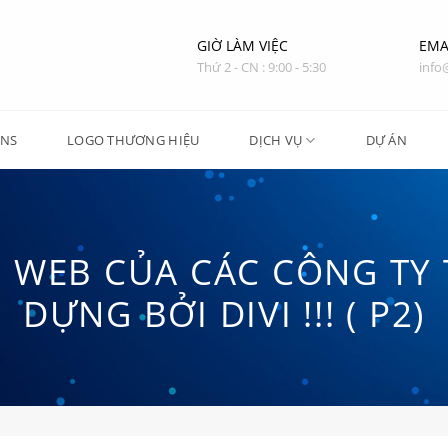
GIỜ LÀM VIỆC
EMA
Thứ 2 - CN : 9:00 - 5:30
info
ONS
LOGO THƯƠNG HIỆU
DỊCH VỤ
DỰ ÁN
G WEB CỦA CÁC CÔNG TY 
DỰNG BỞI DIVI !!! ( P2)