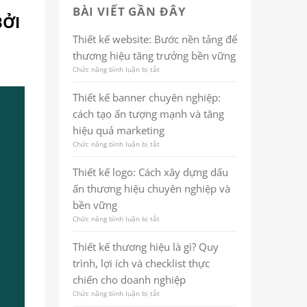
BÀI VIẾT GẦN ĐÂY
BỞI
Thiết kế website: Bước nền tảng để
thương hiệu tăng trưởng bền vững
Chức năng bình luận bị tắt
ở
Thiết
kế
Thiết kế banner chuyên nghiệp:
website:
cách tạo ấn tượng mạnh và tăng
Bước
nền
hiệu quả marketing
tảng
Chức năng bình luận bị tắt
ở
để
Thiết
thương
kế
hiệu
Thiết kế logo: Cách xây dựng dấu
banner
tăng
ấn thương hiệu chuyên nghiệp và
chuyên
trưởng
nghiệp:
bền
bền vững
cách
vững
Chức năng bình luận bị tắt
ở
tạo
Thiết
ấn
kế
tượng
Thiết kế thương hiệu là gì? Quy
logo:
mạnh
trình, lợi ích và checklist thực
Cách
và
xây
tăng
chiến cho doanh nghiệp
dựng
hiệu
Chức năng bình luận bị tắt
ở
dấu
quả
Thiết
ấn