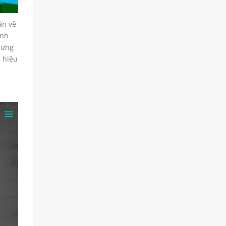
ần về
ình
hưng
g hiệu