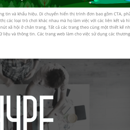
ng tin và khẩu hiệu. Di chuyển hiển thị trình đơn bao gồm CTA, ph
thị các loại trò chơi khác nhau mà họ làm việc với các liên kết và h
nút xã hội ở chân trang. Tất cả các trang theo cùng một thiết kế n
 liệu và thông tin. Các trang web làm cho việc sử dụng các thươn