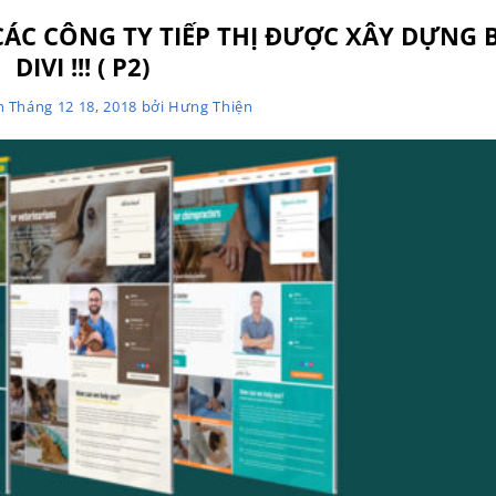
CÁC CÔNG TY TIẾP THỊ ĐƯỢC XÂY DỰNG 
DIVI !!! ( P2)
ên
Tháng 12 18, 2018
bởi
Hưng Thiện