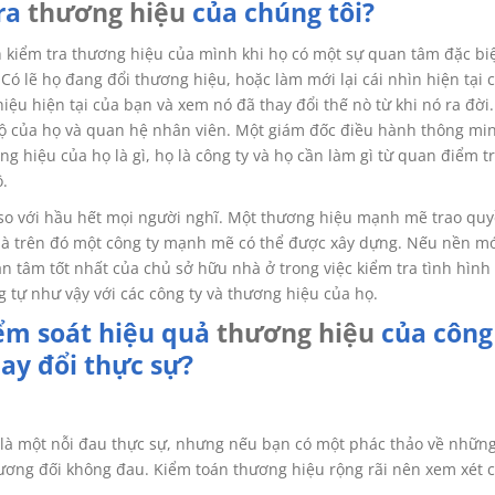
tra
thương hiệu
của chúng tôi?
h kiểm tra thương hiệu của mình khi họ có một sự quan tâm đặc bi
. Có lẽ họ đang đổi thương hiệu, hoặc làm mới lại cái nhìn hiện tại 
ệu hiện tại của bạn và xem nó đã thay đổi thế nò từ khi nó ra đời.
 bộ của họ và quan hệ nhân viên. Một giám đốc điều hành thông mi
g hiệu của họ là gì, họ là công ty và họ cần làm gì từ quan điểm t
.
o với hầu hết mọi người nghĩ. Một thương hiệu mạnh mẽ trao quy
mà trên đó một công ty mạnh mẽ có thể được xây dựng. Nếu nền m
an tâm tốt nhất của chủ sở hữu nhà ở trong việc kiểm tra tình hình
 tự như vậy với các công ty và thương hiệu của họ.
iểm soát hiệu quả
thương hiệu
của công
ay đổi thực sự?
 là một nỗi đau thực sự, nhưng nếu bạn có một phác thảo về những
tương đối không đau. Kiểm toán thương hiệu rộng rãi nên xem xét 