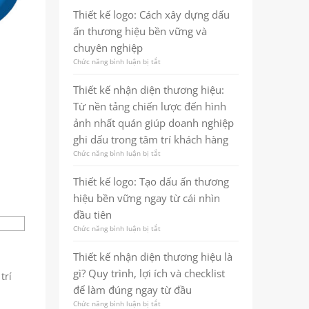
marketing
kế
thương
Thiết kế logo: Cách xây dựng dấu
thương
hiệu
ấn thương hiệu bền vững và
hiệu
chuyên
là
nghiệp
chuyên nghiệp
gì?
và
Chức năng bình luận bị tắt
ở
Quy
bền
Thiết
trình,
vững
kế
lợi
Thiết kế nhận diện thương hiệu:
logo:
ích
Từ nền tảng chiến lược đến hình
Cách
và
xây
checklist
ảnh nhất quán giúp doanh nghiệp
dựng
thực
ghi dấu trong tâm trí khách hàng
dấu
chiến
ấn
cho
Chức năng bình luận bị tắt
ở
thương
doanh
Thiết
hiệu
nghiệp
kế
Thiết kế logo: Tạo dấu ấn thương
bền
nhận
vững
hiệu bền vững ngay từ cái nhìn
diện
và
thương
đầu tiên
chuyên
hiệu:
nghiệp
Chức năng bình luận bị tắt
ở
Từ
Thiết
nền
kế
tảng
Thiết kế nhận diện thương hiệu là
logo:
chiến
gì? Quy trình, lợi ích và checklist
Tạo
trí
lược
dấu
đến
để làm đúng ngay từ đầu
ấn
hình
Chức năng bình luận bị tắt
ở
thương
ảnh