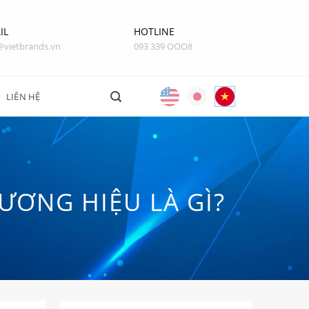
IL
HOTLINE
@vietbrands.vn
093 339 OOO8
LIÊN HỆ
ƯƠNG HIỆU LÀ GÌ?