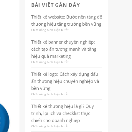
BÀI VIẾT GẦN ĐÂY
Thiết kế website: Bước nền tảng để
thương hiệu tăng trưởng bền vững
Chức năng bình luận bị tắt
ở
Thiết
kế
Thiết kế banner chuyên nghiệp:
website:
cách tạo ấn tượng mạnh và tăng
Bước
nền
hiệu quả marketing
tảng
Chức năng bình luận bị tắt
ở
để
Thiết
thương
kế
hiệu
Thiết kế logo: Cách xây dựng dấu
banner
tăng
ấn thương hiệu chuyên nghiệp và
chuyên
trưởng
nghiệp:
bền
bền vững
cách
vững
Chức năng bình luận bị tắt
ở
tạo
Thiết
ấn
kế
tượng
Thiết kế thương hiệu là gì? Quy
logo:
mạnh
trình, lợi ích và checklist thực
Cách
và
xây
tăng
chiến cho doanh nghiệp
dựng
hiệu
Chức năng bình luận bị tắt
ở
dấu
quả
Thiết
ấn