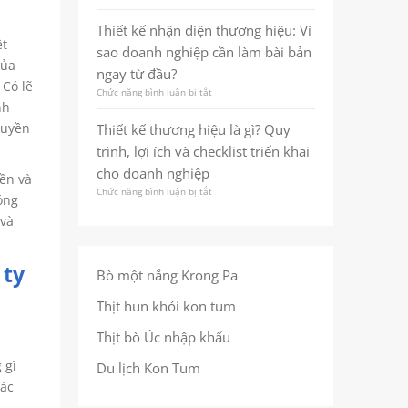
Thiết
hiệu
nhất
kế
bền
Thiết kế nhận diện thương hiệu: Vì
quán
nhận
vững
giúp
ệt
sao doanh nghiệp cần làm bài bản
diện
ngay
doanh
của
thương
từ
ngay từ đầu?
nghiệp
hiệu
cái
 Có lẽ
ghi
Chức năng bình luận bị tắt
ở
là
nhìn
dấu
nh
Thiết
gì?
đầu
trong
kế
Quy
ruyền
Thiết kế thương hiệu là gì? Quy
tiên
tâm
nhận
trình,
trí
trình, lợi ích và checklist triển khai
diện
lợi
khách
thương
ích
cho doanh nghiệp
hàng
ền và
hiệu:
và
Chức năng bình luận bị tắt
ở
Vì
checklist
óng
Thiết
sao
để
 và
kế
doanh
làm
thương
nghiệp
đúng
hiệu
cần
ngay
là
 ty
làm
từ
Bò một nắng Krong Pa
gì?
bài
đầu
Quy
bản
Thịt hun khói kon tum
trình,
ngay
lợi
từ
Thịt bò Úc nhập khẩu
ích
đầu?
và
 gì
Du lịch Kon Tum
checklist
triển
các
khai