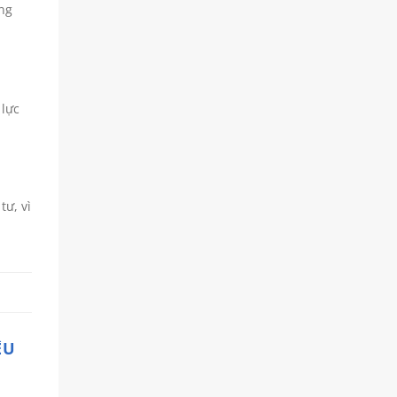
ng
 lực
tư, vì
ỆU