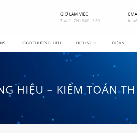
GIỜ LÀM VIỆC
EMA
Thứ 2 - CN : 9:00 - 5:30
info
ONS
LOGO THƯƠNG HIỆU
DỊCH VỤ
DỰ ÁN
G HIỆU – KIỂM TOÁN TH