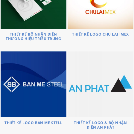
THIẾT KẾ BỘ NHẬN DIỆN
THIẾT KẾ LOGO CHU LAI IMEX
THƯƠNG HIỆU TRIỀU TRUNG
THIẾT KẾ LOGO BAN ME STELL
THIẾT KẾ LOGO & BỘ NHẬN
DIỆN AN PHÁT