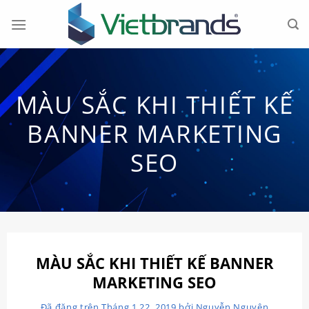
Chuyển
đến
nội
dung
MÀU SẮC KHI THIẾT KẾ
BANNER MARKETING
SEO
MÀU SẮC KHI THIẾT KẾ BANNER
MARKETING SEO
Đã đăng trên
Tháng 1 22, 2019
bởi
Nguyễn Nguyên