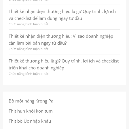
nghiệp
vững
hiệu:
Thiết
và
Từ
kế
Thiết kế nhận diện thương hiệu là gì? Quy trình, lợi ích
chuyên
nền
logo:
nghiệp
và checklist để làm đúng ngay từ đầu
tảng
Tạo
chiến
dấu
Chức năng bình luận bị tắt
ở
lược
ấn
Thiết
đến
thương
kế
Thiết kế nhận diện thương hiệu: Vì sao doanh nghiệp
hình
hiệu
nhận
cần làm bài bản ngay từ đầu?
ảnh
bền
diện
nhất
vững
thương
Chức năng bình luận bị tắt
ở
quán
ngay
hiệu
Thiết
giúp
từ
là
kế
Thiết kế thương hiệu là gì? Quy trình, lợi ích và checklist
doanh
cái
gì?
nhận
triển khai cho doanh nghiệp
nghiệp
nhìn
Quy
diện
ghi
đầu
trình,
thương
Chức năng bình luận bị tắt
ở
dấu
tiên
lợi
hiệu:
Thiết
trong
ích
Vì
kế
tâm
và
sao
thương
trí
checklist
doanh
hiệu
khách
để
nghiệp
là
Bò một nắng Krong Pa
hàng
làm
cần
gì?
đúng
làm
Quy
Thịt hun khói kon tum
ngay
bài
trình,
từ
bản
lợi
Thịt bò Úc nhập khẩu
đầu
ngay
ích
từ
và