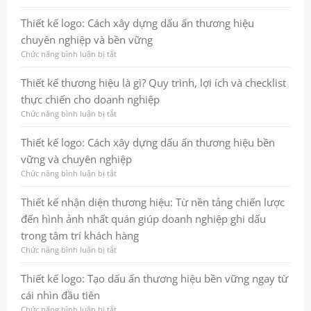
tảng
Thiết
để
kế
Thiết kế logo: Cách xây dựng dấu ấn thương hiệu
thương
banner
chuyên nghiệp và bền vững
hiệu
chuyên
tăng
nghiệp:
Chức năng bình luận bị tắt
ở
trưởng
cách
Thiết
bền
tạo
kế
Thiết kế thương hiệu là gì? Quy trình, lợi ích và checklist
vững
ấn
logo:
thực chiến cho doanh nghiệp
tượng
Cách
mạnh
xây
Chức năng bình luận bị tắt
ở
và
dựng
Thiết
tăng
dấu
kế
Thiết kế logo: Cách xây dựng dấu ấn thương hiệu bền
hiệu
ấn
thương
vững và chuyên nghiệp
quả
thương
hiệu
marketing
hiệu
là
Chức năng bình luận bị tắt
ở
chuyên
gì?
Thiết
nghiệp
Quy
kế
Thiết kế nhận diện thương hiệu: Từ nền tảng chiến lược
và
trình,
logo:
đến hình ảnh nhất quán giúp doanh nghiệp ghi dấu
bền
lợi
Cách
vững
ích
xây
trong tâm trí khách hàng
và
dựng
Chức năng bình luận bị tắt
ở
checklist
dấu
Thiết
thực
ấn
kế
Thiết kế logo: Tạo dấu ấn thương hiệu bền vững ngay từ
chiến
thương
nhận
cho
hiệu
cái nhìn đầu tiên
diện
doanh
bền
thương
Chức năng bình luận bị tắt
ở