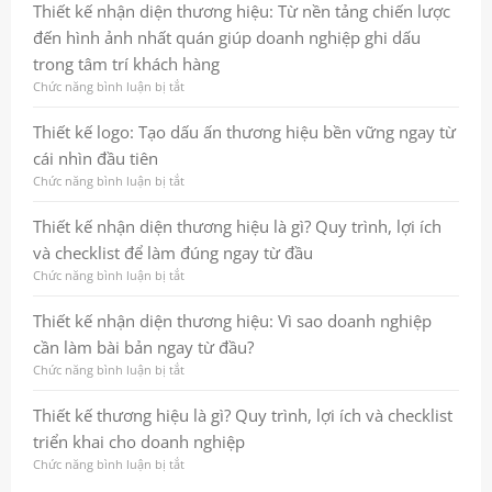
nghiệp
Quy
kế
Thiết kế nhận diện thương hiệu: Từ nền tảng chiến lược
và
trình,
logo:
đến hình ảnh nhất quán giúp doanh nghiệp ghi dấu
bền
lợi
Cách
vững
ích
xây
trong tâm trí khách hàng
và
dựng
Chức năng bình luận bị tắt
ở
checklist
dấu
Thiết
thực
ấn
kế
Thiết kế logo: Tạo dấu ấn thương hiệu bền vững ngay từ
chiến
thương
nhận
cho
hiệu
cái nhìn đầu tiên
diện
doanh
bền
thương
Chức năng bình luận bị tắt
ở
nghiệp
vững
hiệu:
Thiết
và
Từ
kế
Thiết kế nhận diện thương hiệu là gì? Quy trình, lợi ích
chuyên
nền
logo:
nghiệp
và checklist để làm đúng ngay từ đầu
tảng
Tạo
chiến
dấu
Chức năng bình luận bị tắt
ở
lược
ấn
Thiết
đến
thương
kế
Thiết kế nhận diện thương hiệu: Vì sao doanh nghiệp
hình
hiệu
nhận
cần làm bài bản ngay từ đầu?
ảnh
bền
diện
nhất
vững
thương
Chức năng bình luận bị tắt
ở
quán
ngay
hiệu
Thiết
giúp
từ
là
kế
Thiết kế thương hiệu là gì? Quy trình, lợi ích và checklist
doanh
cái
gì?
nhận
triển khai cho doanh nghiệp
nghiệp
nhìn
Quy
diện
ghi
đầu
trình,
thương
Chức năng bình luận bị tắt
ở
dấu
tiên
lợi
hiệu:
Thiết