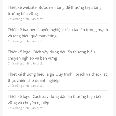
Thiết kế website: Bước nền tảng để thương hiệu tăng
trưởng bền vững
Chức năng bình luận bị tắt
ở
Thiết
kế
Thiết kế banner chuyên nghiệp: cách tạo ấn tượng mạnh
website:
và tăng hiệu quả marketing
Bước
nền
Chức năng bình luận bị tắt
ở
tảng
Thiết
để
kế
Thiết kế logo: Cách xây dựng dấu ấn thương hiệu
thương
banner
chuyên nghiệp và bền vững
hiệu
chuyên
tăng
nghiệp:
Chức năng bình luận bị tắt
ở
trưởng
cách
Thiết
bền
tạo
kế
Thiết kế thương hiệu là gì? Quy trình, lợi ích và checklist
vững
ấn
logo:
thực chiến cho doanh nghiệp
tượng
Cách
mạnh
xây
Chức năng bình luận bị tắt
ở
và
dựng
Thiết
tăng
dấu
kế
Thiết kế logo: Cách xây dựng dấu ấn thương hiệu bền
hiệu
ấn
thương
vững và chuyên nghiệp
quả
thương
hiệu
marketing
hiệu
là
Chức năng bình luận bị tắt
ở
chuyên
gì?
Thiết