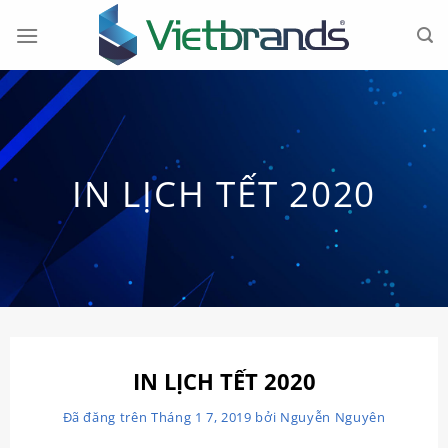
Chuyển
đến
nội
dung
IN LỊCH TẾT 2020
IN LỊCH TẾT 2020
Đã đăng trên
Tháng 1 7, 2019
bởi
Nguyễn Nguyên