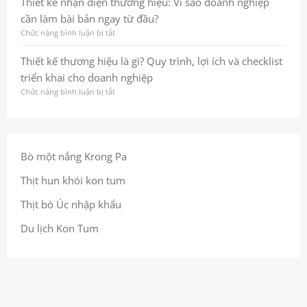
Thiết kế nhận diện thương hiệu: Vì sao doanh nghiệp
hình
hiệu
nhận
cần làm bài bản ngay từ đầu?
ảnh
bền
diện
nhất
vững
thương
Chức năng bình luận bị tắt
ở
quán
ngay
hiệu
Thiết
giúp
từ
là
kế
Thiết kế thương hiệu là gì? Quy trình, lợi ích và checklist
doanh
cái
gì?
nhận
triển khai cho doanh nghiệp
nghiệp
nhìn
Quy
diện
ghi
đầu
trình,
thương
Chức năng bình luận bị tắt
ở
dấu
tiên
lợi
hiệu:
Thiết
trong
ích
Vì
kế
tâm
và
sao
thương
trí
checklist
doanh
hiệu
khách
để
nghiệp
là
Bò một nắng Krong Pa
hàng
làm
cần
gì?
đúng
làm
Quy
Thịt hun khói kon tum
ngay
bài
trình,
từ
bản
lợi
Thịt bò Úc nhập khẩu
đầu
ngay
ích
từ
và
Du lịch Kon Tum
đầu?
checklist
triển
khai
cho
doanh
nghiệp