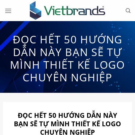
Chuyển
đến
nội
dung
ĐỌC HẾT 50 HƯỚNG
DẪN NÀY BẠN SẼ TỰ
MÌNH THIẾT KẾ LOGO
CHUYÊN NGHIỆP
ĐỌC HẾT 50 HƯỚNG DẪN NÀY
BẠN SẼ TỰ MÌNH THIẾT KẾ LOGO
CHUYÊN NGHIỆP