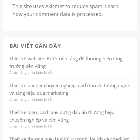
This site uses Akismet to reduce spam.
Learn
how your comment data is processed.
BÀI VIẾT GẦN ĐÂY
Thiết kế website: Bước nền tảng để thương hiệu tăng
trưởng bền vững
Chức năng bình luận bị tắt
ở
Thiết
kế
Thiết kế banner chuyên nghiệp: cách tạo ấn tượng mạnh
website:
và tăng hiệu quả marketing
Bước
nền
Chức năng bình luận bị tắt
ở
tảng
Thiết
để
kế
Thiết kế logo: Cách xây dựng dấu ấn thương hiệu
thương
banner
chuyên nghiệp và bền vững
hiệu
chuyên
tăng
nghiệp:
Chức năng bình luận bị tắt
ở
trưởng
cách
Thiết
bền
tạo
kế
Thiết kế thương hiệu là gì? Quy trình, lợi ích và checklist