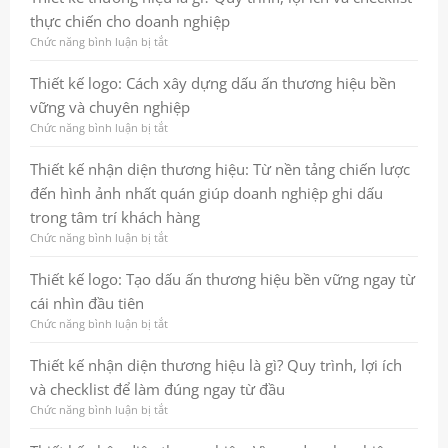
vững
ấn
logo:
thực chiến cho doanh nghiệp
tượng
Cách
mạnh
xây
Chức năng bình luận bị tắt
ở
và
dựng
Thiết
tăng
dấu
kế
Thiết kế logo: Cách xây dựng dấu ấn thương hiệu bền
hiệu
ấn
thương
vững và chuyên nghiệp
quả
thương
hiệu
marketing
hiệu
là
Chức năng bình luận bị tắt
ở
chuyên
gì?
Thiết
nghiệp
Quy
kế
Thiết kế nhận diện thương hiệu: Từ nền tảng chiến lược
và
trình,
logo:
đến hình ảnh nhất quán giúp doanh nghiệp ghi dấu
bền
lợi
Cách
vững
ích
xây
trong tâm trí khách hàng
và
dựng
Chức năng bình luận bị tắt
ở
checklist
dấu
Thiết
thực
ấn
kế
Thiết kế logo: Tạo dấu ấn thương hiệu bền vững ngay từ
chiến
thương
nhận
cho
hiệu
cái nhìn đầu tiên
diện
doanh
bền
thương
Chức năng bình luận bị tắt
ở
nghiệp
vững
hiệu:
Thiết
và
Từ
kế
Thiết kế nhận diện thương hiệu là gì? Quy trình, lợi ích
chuyên
nền
logo:
nghiệp
và checklist để làm đúng ngay từ đầu
tảng
Tạo
chiến
dấu
Chức năng bình luận bị tắt
ở
lược
ấn
Thiết
đến
thương
kế