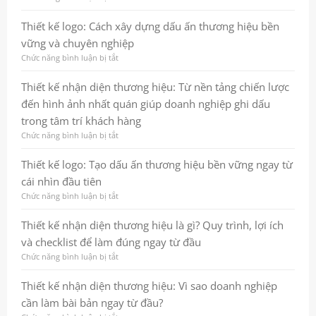
và
dựng
Thiết
tăng
dấu
kế
Thiết kế logo: Cách xây dựng dấu ấn thương hiệu bền
hiệu
ấn
thương
vững và chuyên nghiệp
quả
thương
hiệu
marketing
hiệu
là
Chức năng bình luận bị tắt
ở
chuyên
gì?
Thiết
nghiệp
Quy
kế
Thiết kế nhận diện thương hiệu: Từ nền tảng chiến lược
và
trình,
logo:
đến hình ảnh nhất quán giúp doanh nghiệp ghi dấu
bền
lợi
Cách
vững
ích
xây
trong tâm trí khách hàng
và
dựng
Chức năng bình luận bị tắt
ở
checklist
dấu
Thiết
thực
ấn
kế
Thiết kế logo: Tạo dấu ấn thương hiệu bền vững ngay từ
chiến
thương
nhận
cho
hiệu
cái nhìn đầu tiên
diện
doanh
bền
thương
Chức năng bình luận bị tắt
ở
nghiệp
vững
hiệu:
Thiết
và
Từ
kế
Thiết kế nhận diện thương hiệu là gì? Quy trình, lợi ích
chuyên
nền
logo:
nghiệp
và checklist để làm đúng ngay từ đầu
tảng
Tạo
chiến
dấu
Chức năng bình luận bị tắt
ở
lược
ấn
Thiết
đến
thương
kế
Thiết kế nhận diện thương hiệu: Vì sao doanh nghiệp
hình
hiệu
nhận
cần làm bài bản ngay từ đầu?
ảnh
bền
diện
nhất
vững