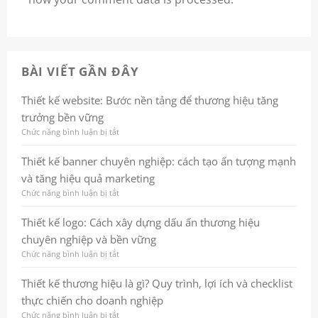
BÀI VIẾT GẦN ĐÂY
Thiết kế website: Bước nền tảng để thương hiệu tăng
trưởng bền vững
Chức năng bình luận bị tắt
ở
Thiết
kế
Thiết kế banner chuyên nghiệp: cách tạo ấn tượng mạnh
website:
và tăng hiệu quả marketing
Bước
nền
Chức năng bình luận bị tắt
ở
tảng
Thiết
để
kế
Thiết kế logo: Cách xây dựng dấu ấn thương hiệu
thương
banner
chuyên nghiệp và bền vững
hiệu
chuyên
tăng
nghiệp:
Chức năng bình luận bị tắt
ở
trưởng
cách
Thiết
bền
tạo
kế
Thiết kế thương hiệu là gì? Quy trình, lợi ích và checklist
vững
ấn
logo:
thực chiến cho doanh nghiệp
tượng
Cách
mạnh
xây
Chức năng bình luận bị tắt
ở