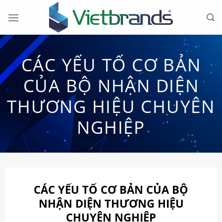
Chuyển
đến
nội
dung
CÁC YẾU TỐ CƠ BẢN
CỦA BỘ NHẬN DIỆN
THƯƠNG HIỆU CHUYÊN
NGHIỆP
CÁC YẾU TỐ CƠ BẢN CỦA BỘ
NHẬN DIỆN THƯƠNG HIỆU
CHUYÊN NGHIỆP