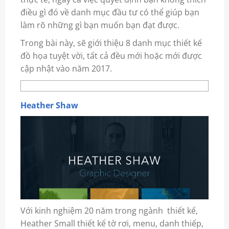
điều gì đó về danh mục đầu tư có thể giúp bạn
làm rõ những gì bạn muốn bạn đạt được.
Trong bài này, sẽ giới thiệu 8 danh mục thiết kế
đồ họa tuyệt vời, tất cả đều mới hoặc mới được
cập nhật vào năm 2017.
Heather Shaw
Với kinh nghiệm 20 năm trong ngành thiết kế,
Heather Small thiết kế tờ rơi, menu, danh thiếp,