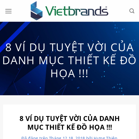
Chuyển
đến
nội
dung
8 VÍ DỤ TUYỆT VỜI CỦA
DANH MỤC THIẾT KẾ ĐỒ
HỌA !!!
8 VÍ DỤ TUYỆT VỜI CỦA DANH
MỤC THIẾT KẾ ĐỒ HỌA !!!
Đã đăng trên
Tháng 12 18, 2018
bởi
Hưng Thiện