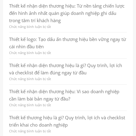
nghiệp
Quy
kế
Thiết kế nhận diện thương hiệu: Từ nền tảng chiến lược
và
trình,
logo:
đến hình ảnh nhất quán giúp doanh nghiệp ghi dấu
bền
lợi
Cách
vững
ích
xây
trong tâm trí khách hàng
và
dựng
Chức năng bình luận bị tắt
ở
checklist
dấu
Thiết
thực
ấn
kế
Thiết kế logo: Tạo dấu ấn thương hiệu bền vững ngay từ
chiến
thương
nhận
cho
hiệu
cái nhìn đầu tiên
diện
doanh
bền
thương
Chức năng bình luận bị tắt
ở
nghiệp
vững
hiệu:
Thiết
và
Từ
kế
Thiết kế nhận diện thương hiệu là gì? Quy trình, lợi ích
chuyên
nền
logo:
nghiệp
và checklist để làm đúng ngay từ đầu
tảng
Tạo
chiến
dấu
Chức năng bình luận bị tắt
ở
lược
ấn
Thiết
đến
thương
kế
Thiết kế nhận diện thương hiệu: Vì sao doanh nghiệp
hình
hiệu
nhận
cần làm bài bản ngay từ đầu?
ảnh
bền
diện
nhất
vững
thương
Chức năng bình luận bị tắt
ở
quán
ngay
hiệu
Thiết
giúp
từ
là
kế
Thiết kế thương hiệu là gì? Quy trình, lợi ích và checklist
doanh
cái
gì?
nhận
triển khai cho doanh nghiệp
nghiệp
nhìn
Quy
diện
ghi
đầu
trình,
thương
Chức năng bình luận bị tắt
ở
dấu
tiên
lợi
hiệu: