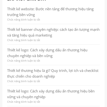
Thiết kế website: Bước nền tảng để thương hiệu tăng
trưởng bền vững
Chức năng bình luận bị tắt
ở
Thiết
kế
Thiết kế banner chuyên nghiệp: cách tạo ấn tượng mạnh
website:
và tăng hiệu quả marketing
Bước
nền
Chức năng bình luận bị tắt
ở
tảng
Thiết
để
kế
Thiết kế logo: Cách xây dựng dấu ấn thương hiệu
thương
banner
chuyên nghiệp và bền vững
hiệu
chuyên
tăng
nghiệp:
Chức năng bình luận bị tắt
ở
trưởng
cách
Thiết
bền
tạo
kế
Thiết kế thương hiệu là gì? Quy trình, lợi ích và checklist
vững
ấn
logo:
thực chiến cho doanh nghiệp
tượng
Cách
mạnh
xây
Chức năng bình luận bị tắt
ở
và
dựng
Thiết
tăng
dấu
kế
Thiết kế logo: Cách xây dựng dấu ấn thương hiệu bền
hiệu
ấn
thương
vững và chuyên nghiệp
quả
thương
hiệu
marketing
hiệu
là
Chức năng bình luận bị tắt
ở
chuyên
gì?
Thiết