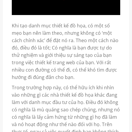
Khi tạo danh mục
thiết kế
đồ họa, có một số
mẹo bạn nên làm theo, nhưng không có ‘một
cách chính xác’ để đặt nó ra. Theo một cách nào
đó, điều đó là tốt; Có nghĩa là bạn được tự do
thử nghiệm và giới thiệu sự sáng tạo của bạn
trong việc
thiết kế
trang web của bạn. Với rất
nhiều con đường có thể đi, có thể khó tìm được
hướng đi đúng đắn cho bạn.
Trong trường hợp này, có thể hữu ích khi nhìn
vào những gì các nhà
thiết kế
đồ họa khác đang
làm với danh mục đầu tư của họ. Điều đó không
có nghĩa là mù quáng sao chép chúng, nhưng nó
có nghĩa là lấy cảm hứng từ những gì họ đã làm
và nó hoạt động như thế nào đối với họ. Trên
thực tế, ngay cả việc quyết định bạn không thích