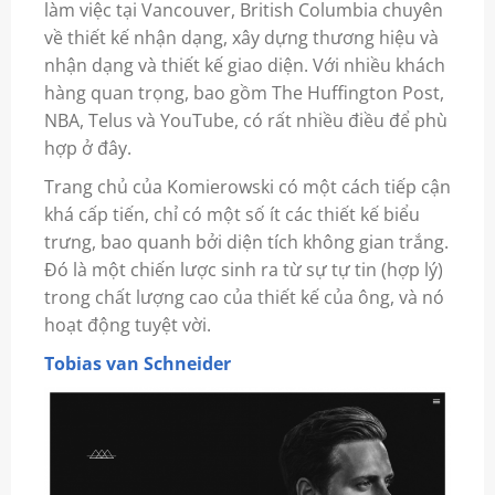
làm việc tại Vancouver, British Columbia chuyên
về thiết kế nhận dạng, xây dựng thương hiệu và
nhận dạng và thiết kế giao diện. Với nhiều khách
hàng quan trọng, bao gồm The Huffington Post,
NBA, Telus và YouTube, có rất nhiều điều để phù
hợp ở đây.
Trang chủ của Komierowski có một cách tiếp cận
khá cấp tiến, chỉ có một số ít các thiết kế biểu
trưng, ​​bao quanh bởi diện tích không gian trắng.
Đó là một chiến lược sinh ra từ sự tự tin (hợp lý)
trong chất lượng cao của thiết kế của ông, và nó
hoạt động tuyệt vời.
Tobias van Schneider