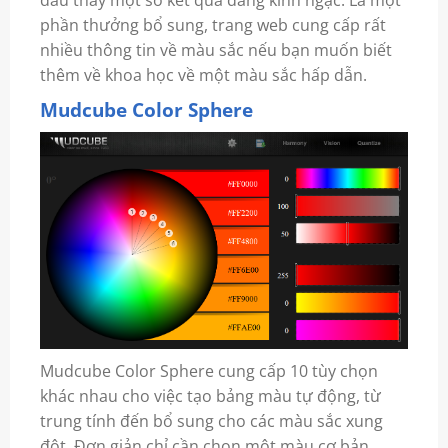
đầu thấy một số kết quả đáng kinh ngạc. Là một
phần thưởng bổ sung, trang web cung cấp rất
nhiều thông tin về màu sắc nếu bạn muốn biết
thêm về khoa học về một màu sắc hấp dẫn.
Mudcube Color Sphere
Mudcube Color Sphere cung cấp 10 tùy chọn
khác nhau cho việc tạo bảng màu tự động, từ
trung tính đến bổ sung cho các màu sắc xung
đột. Đơn giản chỉ cần chọn một màu cơ bản,