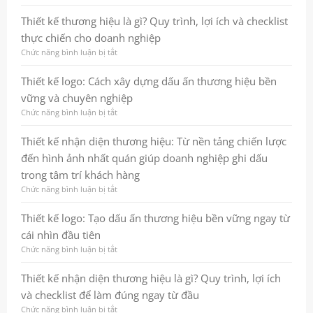
trưởng
cách
Thiết
bền
tạo
kế
Thiết kế thương hiệu là gì? Quy trình, lợi ích và checklist
vững
ấn
logo:
thực chiến cho doanh nghiệp
tượng
Cách
mạnh
xây
Chức năng bình luận bị tắt
ở
và
dựng
Thiết
tăng
dấu
kế
Thiết kế logo: Cách xây dựng dấu ấn thương hiệu bền
hiệu
ấn
thương
vững và chuyên nghiệp
quả
thương
hiệu
marketing
hiệu
là
Chức năng bình luận bị tắt
ở
chuyên
gì?
Thiết
nghiệp
Quy
kế
Thiết kế nhận diện thương hiệu: Từ nền tảng chiến lược
và
trình,
logo:
đến hình ảnh nhất quán giúp doanh nghiệp ghi dấu
bền
lợi
Cách
vững
ích
xây
trong tâm trí khách hàng
và
dựng
Chức năng bình luận bị tắt
ở
checklist
dấu
Thiết
thực
ấn
kế
Thiết kế logo: Tạo dấu ấn thương hiệu bền vững ngay từ
chiến
thương
nhận
cho
hiệu
cái nhìn đầu tiên
diện
doanh
bền
thương
Chức năng bình luận bị tắt
ở
nghiệp
vững
hiệu:
Thiết
và
Từ
kế
Thiết kế nhận diện thương hiệu là gì? Quy trình, lợi ích
chuyên
nền
logo:
nghiệp
và checklist để làm đúng ngay từ đầu
tảng
Tạo
chiến
dấu
Chức năng bình luận bị tắt
ở