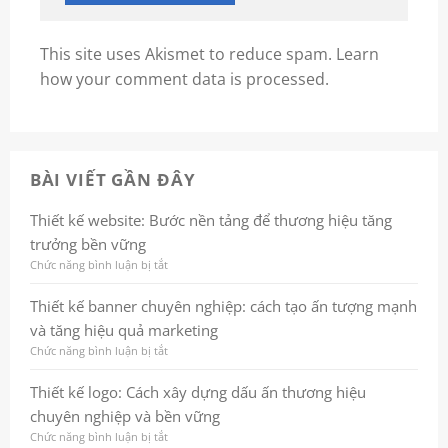
This site uses Akismet to reduce spam.
Learn
how your comment data is processed.
BÀI VIẾT GẦN ĐÂY
Thiết kế website: Bước nền tảng để thương hiệu tăng
trưởng bền vững
Chức năng bình luận bị tắt
ở
Thiết
kế
Thiết kế banner chuyên nghiệp: cách tạo ấn tượng mạnh
website:
và tăng hiệu quả marketing
Bước
nền
Chức năng bình luận bị tắt
ở
tảng
Thiết
để
kế
Thiết kế logo: Cách xây dựng dấu ấn thương hiệu
thương
banner
chuyên nghiệp và bền vững
hiệu
chuyên
tăng
nghiệp:
Chức năng bình luận bị tắt
ở