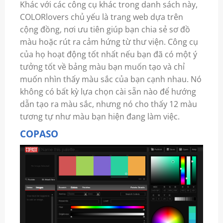
Khác với các công cụ khác trong danh sách này,
COLORlovers chủ yếu là trang web dựa trên
cộng đồng, nơi ưu tiên giúp bạn chia sẻ sơ đồ
màu hoặc rút ra cảm hứng từ thư viện. Công cụ
của họ hoạt động tốt nhất nếu bạn đã có một ý
tưởng tốt về bảng màu bạn muốn tạo và chỉ
muốn nhìn thấy màu sắc của bạn cạnh nhau. Nó
không có bất kỳ lựa chọn cài sẵn nào để hướng
dẫn tạo ra màu sắc, nhưng nó cho thấy 12 màu
tương tự như màu bạn hiện đang làm việc.
COPASO