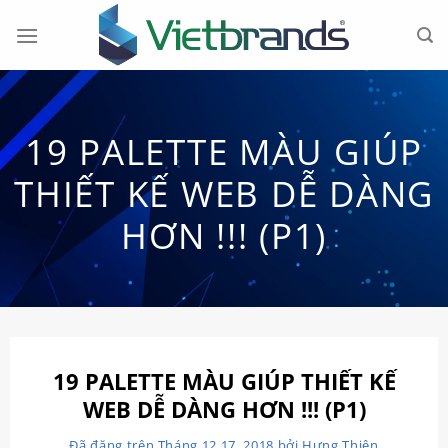
Chuyển
đến
nội
dung
19 PALETTE MÀU GIÚP
THIẾT KẾ WEB DỄ DÀNG
HƠN !!! (P1)
19 PALETTE MÀU GIÚP THIẾT KẾ
WEB DỄ DÀNG HƠN !!! (P1)
Đã đăng trên
Tháng 12 17, 2018
bởi
Hưng Thiện