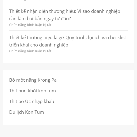
lược
ấn
Thiết
đến
thương
kế
Thiết kế nhận diện thương hiệu: Vì sao doanh nghiệp
hình
hiệu
nhận
cần làm bài bản ngay từ đầu?
ảnh
bền
diện
nhất
vững
thương
Chức năng bình luận bị tắt
ở
quán
ngay
hiệu
Thiết
giúp
từ
là
kế
Thiết kế thương hiệu là gì? Quy trình, lợi ích và checklist
doanh
cái
gì?
nhận
triển khai cho doanh nghiệp
nghiệp
nhìn
Quy
diện
ghi
đầu
trình,
thương
Chức năng bình luận bị tắt
ở
dấu
tiên
lợi
hiệu:
Thiết
trong
ích
Vì
kế
tâm
và
sao
thương
trí
checklist
doanh
hiệu
khách
để
nghiệp
là
Bò một nắng Krong Pa
hàng
làm
cần
gì?
đúng
làm
Quy
Thịt hun khói kon tum
ngay
bài
trình,
từ
bản
lợi
Thịt bò Úc nhập khẩu
đầu
ngay
ích
từ
và
Du lịch Kon Tum
đầu?
checklist
triển
khai
cho
doanh