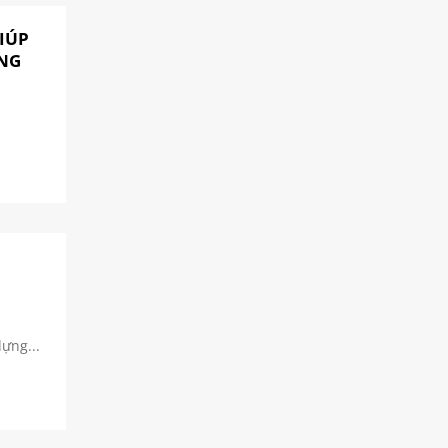
cho
doanh
IÚP
nghiệp
ÀNG
ựng...