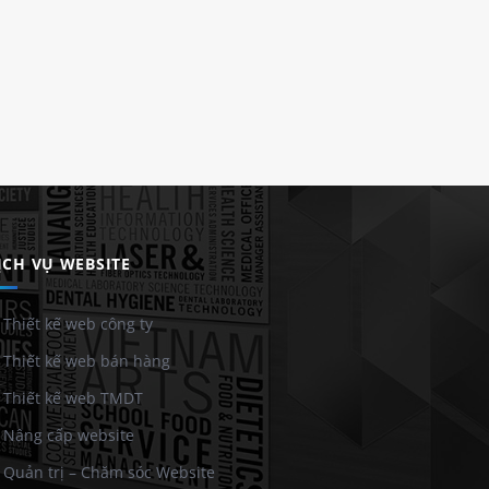
ỊCH VỤ WEBSITE
Thiết kế web công ty
Thiết kế web bán hàng
Thiết kế web TMDT
Nâng cấp website
Quản trị – Chăm sóc Website