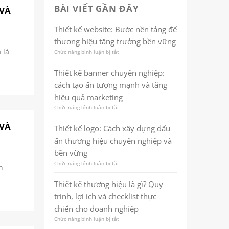
BÀI VIẾT GẦN ĐÂY
 VÀ
Thiết kế website: Bước nền tảng để
thương hiệu tăng trưởng bền vững
 là
Chức năng bình luận bị tắt
ở
Thiết
kế
Thiết kế banner chuyên nghiệp:
website:
cách tạo ấn tượng mạnh và tăng
Bước
nền
hiệu quả marketing
tảng
Chức năng bình luận bị tắt
ở
để
Thiết
thương
kế
 VÀ
hiệu
Thiết kế logo: Cách xây dựng dấu
banner
tăng
ấn thương hiệu chuyên nghiệp và
chuyên
trưởng
nghiệp:
bền
bền vững
cách
vững
Chức năng bình luận bị tắt
ở
tạo
h
Thiết
ấn
kế
tượng
Thiết kế thương hiệu là gì? Quy
logo:
mạnh
trình, lợi ích và checklist thực
Cách
và
xây
tăng
chiến cho doanh nghiệp
dựng
hiệu
Chức năng bình luận bị tắt
ở
dấu
quả
Thiết
ấn