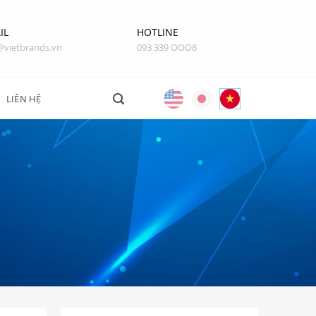
IL
HOTLINE
@vietbrands.vn
093 339 OOO8
LIÊN HỆ