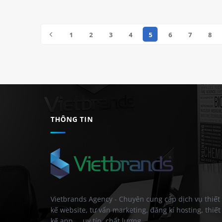
1
2
3
4
5
6
7
8
THÔNG TIN
Vietbrands Agency - Chuyên cung cấp dịch vụ thiết
kế website, tư vấn marketing, đăng kí hosting, thiết
kế app,... uy tín, chất lượng