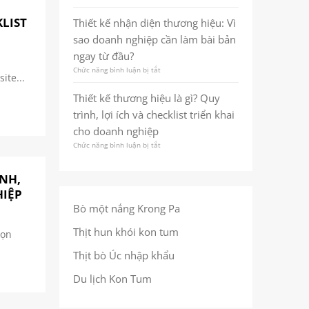
Thiết
hiệu
nhất
kế
bền
KLIST
Thiết kế nhận diện thương hiệu: Vì
quán
nhận
vững
giúp
sao doanh nghiệp cần làm bài bản
diện
ngay
doanh
thương
từ
ngay từ đầu?
nghiệp
hiệu
cái
ghi
Chức năng bình luận bị tắt
ở
là
nhìn
dấu
ite...
Thiết
gì?
đầu
trong
kế
Quy
Thiết kế thương hiệu là gì? Quy
tiên
tâm
nhận
trình,
trí
trình, lợi ích và checklist triển khai
diện
lợi
khách
thương
ích
cho doanh nghiệp
hàng
hiệu:
và
Chức năng bình luận bị tắt
ở
Vì
checklist
Thiết
sao
để
kế
doanh
làm
ÌNH,
thương
nghiệp
đúng
hiệu
HIỆP
cần
ngay
là
làm
từ
Bò một nắng Krong Pa
gì?
bài
đầu
Quy
bản
Thịt hun khói kon tum
họn
trình,
ngay
lợi
từ
Thịt bò Úc nhập khẩu
ích
đầu?
và
Du lịch Kon Tum
checklist
triển
khai