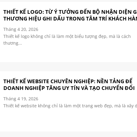
THIẾT KẾ LOGO: TỪ Ý TƯỞNG ĐẾN BỘ NHẬN DIỆN G
THƯƠNG HIỆU GHI DẤU TRONG TÂM TRÍ KHÁCH H
Tháng 4 20, 2026
Thiết kế logo không chỉ là làm một biểu tượng đẹp, mà là cách
thương...
THIẾT KẾ WEBSITE CHUYÊN NGHIỆP: NỀN TẢNG ĐỂ
DOANH NGHIỆP TĂNG UY TÍN VÀ TẠO CHUYỂN ĐỔI
Tháng 4 19, 2026
Thiết kế website không chỉ là làm một trang web đẹp, mà là xây d