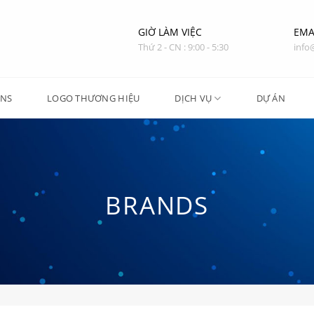
GIỜ LÀM VIỆC
EMA
Thứ 2 - CN : 9:00 - 5:30
info
ONS
LOGO THƯƠNG HIỆU
DỊCH VỤ
DỰ ÁN
BRANDS