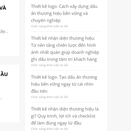
marketing
kế
thương
Thiết kế logo: Cách xây dựng dấu
 VÀ
thương
hiệu
ấn thương hiệu bền vững và
hiệu
chuyên
là
nghiệp
chuyên nghiệp
gì?
và
Chức năng bình luận bị tắt
ở
Quy
bền
ây...
Thiết
trình,
vững
kế
lợi
Thiết kế nhận diện thương hiệu:
logo:
ích
Từ nền tảng chiến lược đến hình
Cách
và
xây
checklist
ảnh nhất quán giúp doanh nghiệp
dựng
thực
ghi dấu trong tâm trí khách hàng
dấu
chiến
ấn
cho
Chức năng bình luận bị tắt
ở
thương
doanh
Thiết
ĐẦU
hiệu
nghiệp
kế
Thiết kế logo: Tạo dấu ấn thương
bền
nhận
vững
hiệu bền vững ngay từ cái nhìn
diện
và
thương
đầu tiên
chuyên
hiệu:
nghiệp
Chức năng bình luận bị tắt
ở
..
Từ
Thiết
nền
kế
tảng
Thiết kế nhận diện thương hiệu là
logo:
chiến
gì? Quy trình, lợi ích và checklist
Tạo
lược
dấu
đến
để làm đúng ngay từ đầu
ấn
hình
Chức năng bình luận bị tắt
ở
thương
ảnh