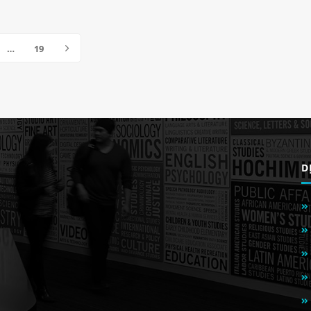
…
19
D