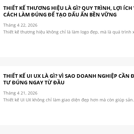
THIẾT KẾ THƯƠNG HIỆU LÀ GÌ? QUY TRÌNH, LỢI ÍCH
CÁCH LÀM ĐÚNG ĐỂ TẠO DẤU ẤN BỀN VỮNG
Tháng 4 22, 2026
Thiết kế thương hiệu không chỉ là làm logo đẹp, mà là quá trình x
THIẾT KẾ UI UX LÀ GÌ? VÌ SAO DOANH NGHIỆP CẦN 
TƯ ĐÚNG NGAY TỪ ĐẦU
Tháng 4 21, 2026
Thiết kế UI UX không chỉ làm giao diện đẹp hơn mà còn giúp sản.