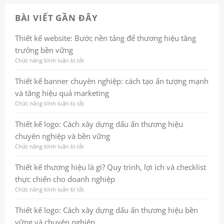
BÀI VIẾT GẦN ĐÂY
Thiết kế website: Bước nền tảng để thương hiệu tăng
trưởng bền vững
Chức năng bình luận bị tắt
ở
Thiết
kế
Thiết kế banner chuyên nghiệp: cách tạo ấn tượng mạnh
website:
và tăng hiệu quả marketing
Bước
nền
Chức năng bình luận bị tắt
ở
tảng
Thiết
để
kế
Thiết kế logo: Cách xây dựng dấu ấn thương hiệu
thương
banner
chuyên nghiệp và bền vững
hiệu
chuyên
tăng
nghiệp:
Chức năng bình luận bị tắt
ở
trưởng
cách
Thiết
bền
tạo
kế
Thiết kế thương hiệu là gì? Quy trình, lợi ích và checklist
vững
ấn
logo:
thực chiến cho doanh nghiệp
tượng
Cách
mạnh
xây
Chức năng bình luận bị tắt
ở
và
dựng
Thiết
tăng
dấu
kế
Thiết kế logo: Cách xây dựng dấu ấn thương hiệu bền
hiệu
ấn
thương
vững và chuyên nghiệp
quả
thương
hiệu