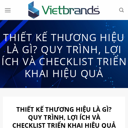
Chuyển
đến
nội
dung
THIẾT KẾ THƯƠNG HIỆU
LÀ GÌ? QUY TRÌNH, LỢI
ÍCH VÀ CHECKLIST TRIỂN
KHAI HIỆU QUẢ
THIẾT KẾ THƯƠNG HIỆU LÀ GÌ?
QUY TRÌNH, LỢI ÍCH VÀ
CHECKLIST TRIỂN KHAI HIỆU QUẢ