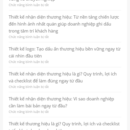
marketing
hiệu
là
Chức năng bình luận bị tắt
ở
chuyên
gì?
Thiết
nghiệp
Quy
kế
Thiết kế nhận diện thương hiệu: Từ nền tảng chiến lược
và
trình,
logo:
đến hình ảnh nhất quán giúp doanh nghiệp ghi dấu
bền
lợi
Cách
vững
ích
xây
trong tâm trí khách hàng
và
dựng
Chức năng bình luận bị tắt
ở
checklist
dấu
Thiết
thực
ấn
kế
Thiết kế logo: Tạo dấu ấn thương hiệu bền vững ngay từ
chiến
thương
nhận
cho
hiệu
cái nhìn đầu tiên
diện
doanh
bền
thương
Chức năng bình luận bị tắt
ở
nghiệp
vững
hiệu:
Thiết
và
Từ
kế
Thiết kế nhận diện thương hiệu là gì? Quy trình, lợi ích
chuyên
nền
logo:
nghiệp
và checklist để làm đúng ngay từ đầu
tảng
Tạo
chiến
dấu
Chức năng bình luận bị tắt
ở
lược
ấn
Thiết
đến
thương
kế
Thiết kế nhận diện thương hiệu: Vì sao doanh nghiệp
hình
hiệu
nhận
cần làm bài bản ngay từ đầu?
ảnh
bền
diện
nhất
vững
thương
Chức năng bình luận bị tắt
ở
quán
ngay
hiệu
Thiết
giúp
từ
là
kế
Thiết kế thương hiệu là gì? Quy trình, lợi ích và checklist
doanh
cái
gì?
nhận