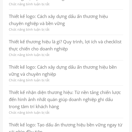
nền
Chức năng bình luận bị tắt
ở
tảng
Thiết
để
kế
Thiết kế logo: Cách xây dựng dấu ấn thương hiệu
thương
banner
chuyên nghiệp và bền vững
hiệu
chuyên
tăng
nghiệp:
Chức năng bình luận bị tắt
ở
trưởng
cách
Thiết
bền
tạo
kế
Thiết kế thương hiệu là gì? Quy trình, lợi ích và checklist
vững
ấn
logo:
thực chiến cho doanh nghiệp
tượng
Cách
mạnh
xây
Chức năng bình luận bị tắt
ở
và
dựng
Thiết
tăng
dấu
kế
Thiết kế logo: Cách xây dựng dấu ấn thương hiệu bền
hiệu
ấn
thương
vững và chuyên nghiệp
quả
thương
hiệu
marketing
hiệu
là
Chức năng bình luận bị tắt
ở
chuyên
gì?
Thiết
nghiệp
Quy
kế
Thiết kế nhận diện thương hiệu: Từ nền tảng chiến lược
và
trình,
logo:
đến hình ảnh nhất quán giúp doanh nghiệp ghi dấu
bền
lợi
Cách
vững
ích
xây
trong tâm trí khách hàng
và
dựng
Chức năng bình luận bị tắt
ở
checklist
dấu
Thiết
thực
ấn
kế
Thiết kế logo: Tạo dấu ấn thương hiệu bền vững ngay từ
chiến
thương
nhận
cho
hiệu
cái nhìn đầu tiên