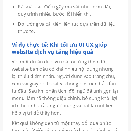
Rà soát các điểm gây ma sát như form dài,
quy trình nhiều bước, lỗi hiển thị.
Đo lường và cải tiến liên tục dựa trên dữ liệu
thực tế.
Ví dụ thực tế: Khi tối ưu UI UX giúp
website dịch vụ tăng hiệu quả
Với một dự án dịch vụ mà tôi từng theo dõi,
website ban đầu có khá nhiều nội dung nhưng
lại thiếu điểm nhấn. Người dùng vào trang chủ,
xem vài giây rồi thoát vì không biết nên bắt đầu
từ đâu. Sau khi phân tích, đội ngũ đã tinh gọn lại
menu, làm rõ thông điệp chính, bổ sung khối lợi
ích theo nhu cầu người dùng và đặt lại nút liên
hệ ở vị trí dễ thấy hơn.
Kết quả không đến từ một thay đổi quá phức
tạp, mà từ việc giảm nhiễu và dẫn dắt hành vi tốt