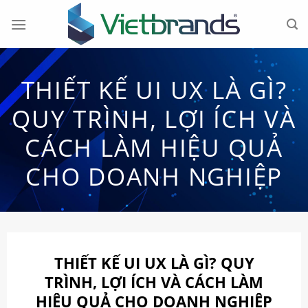
Chuyển
đến
nội
dung
THIẾT KẾ UI UX LÀ GÌ?
QUY TRÌNH, LỢI ÍCH VÀ
CÁCH LÀM HIỆU QUẢ
CHO DOANH NGHIỆP
THIẾT KẾ UI UX LÀ GÌ? QUY
TRÌNH, LỢI ÍCH VÀ CÁCH LÀM
HIỆU QUẢ CHO DOANH NGHIỆP