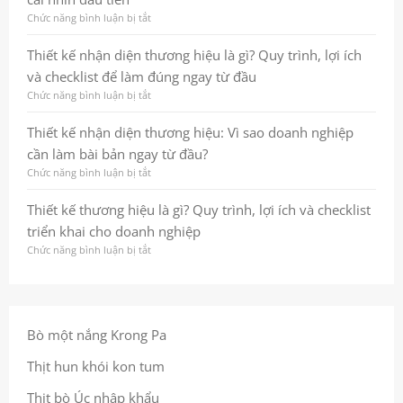
diện
doanh
bền
thương
Chức năng bình luận bị tắt
ở
nghiệp
vững
hiệu:
Thiết
và
Từ
kế
Thiết kế nhận diện thương hiệu là gì? Quy trình, lợi ích
chuyên
nền
logo:
nghiệp
và checklist để làm đúng ngay từ đầu
tảng
Tạo
chiến
dấu
Chức năng bình luận bị tắt
ở
lược
ấn
Thiết
đến
thương
kế
Thiết kế nhận diện thương hiệu: Vì sao doanh nghiệp
hình
hiệu
nhận
cần làm bài bản ngay từ đầu?
ảnh
bền
diện
nhất
vững
thương
Chức năng bình luận bị tắt
ở
quán
ngay
hiệu
Thiết
giúp
từ
là
kế
Thiết kế thương hiệu là gì? Quy trình, lợi ích và checklist
doanh
cái
gì?
nhận
triển khai cho doanh nghiệp
nghiệp
nhìn
Quy
diện
ghi
đầu
trình,
thương
Chức năng bình luận bị tắt
ở
dấu
tiên
lợi
hiệu:
Thiết
trong
ích
Vì
kế
tâm
và
sao
thương
trí
checklist
doanh
hiệu
khách
để
nghiệp
là
Bò một nắng Krong Pa
hàng
làm
cần
gì?
đúng
làm
Quy
Thịt hun khói kon tum
ngay
bài
trình,
từ
bản
lợi
Thịt bò Úc nhập khẩu
đầu
ngay
ích