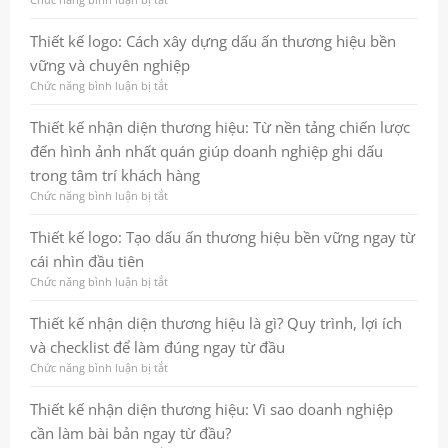
và
dựng
Thiết
tăng
dấu
kế
Thiết kế logo: Cách xây dựng dấu ấn thương hiệu bền
hiệu
ấn
thương
vững và chuyên nghiệp
quả
thương
hiệu
marketing
hiệu
là
Chức năng bình luận bị tắt
ở
chuyên
gì?
Thiết
nghiệp
Quy
kế
Thiết kế nhận diện thương hiệu: Từ nền tảng chiến lược
và
trình,
logo:
đến hình ảnh nhất quán giúp doanh nghiệp ghi dấu
bền
lợi
Cách
vững
ích
xây
trong tâm trí khách hàng
và
dựng
Chức năng bình luận bị tắt
ở
checklist
dấu
Thiết
thực
ấn
kế
Thiết kế logo: Tạo dấu ấn thương hiệu bền vững ngay từ
chiến
thương
nhận
cho
hiệu
cái nhìn đầu tiên
diện
doanh
bền
thương
Chức năng bình luận bị tắt
ở
nghiệp
vững
hiệu:
Thiết
và
Từ
kế
Thiết kế nhận diện thương hiệu là gì? Quy trình, lợi ích
chuyên
nền
logo:
nghiệp
và checklist để làm đúng ngay từ đầu
tảng
Tạo
chiến
dấu
Chức năng bình luận bị tắt
ở
lược
ấn
Thiết
đến
thương
kế
Thiết kế nhận diện thương hiệu: Vì sao doanh nghiệp
hình
hiệu
nhận
cần làm bài bản ngay từ đầu?
ảnh
bền
diện