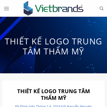
Chuyển
đến
nội
dung
THIẾT KẾ LOGO TRUNG
TÂM THẨM MỸ
THIẾT KẾ LOGO TRUNG TÂM
THẨM MỸ
Đã đăng trên
Tháng 1 4, 2019
bởi
Nguyễn Nguyên