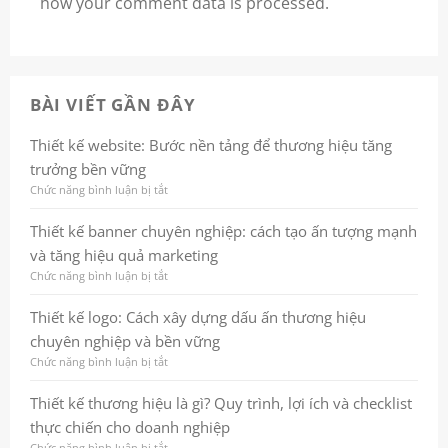
how your comment data is processed.
BÀI VIẾT GẦN ĐÂY
Thiết kế website: Bước nền tảng để thương hiệu tăng
trưởng bền vững
Chức năng bình luận bị tắt
ở
Thiết
kế
Thiết kế banner chuyên nghiệp: cách tạo ấn tượng mạnh
website:
và tăng hiệu quả marketing
Bước
nền
Chức năng bình luận bị tắt
ở
tảng
Thiết
để
kế
Thiết kế logo: Cách xây dựng dấu ấn thương hiệu
thương
banner
chuyên nghiệp và bền vững
hiệu
chuyên
tăng
nghiệp:
Chức năng bình luận bị tắt
ở
trưởng
cách
Thiết
bền
tạo
kế
Thiết kế thương hiệu là gì? Quy trình, lợi ích và checklist
vững
ấn
logo:
thực chiến cho doanh nghiệp
tượng
Cách
mạnh
xây
Chức năng bình luận bị tắt
ở