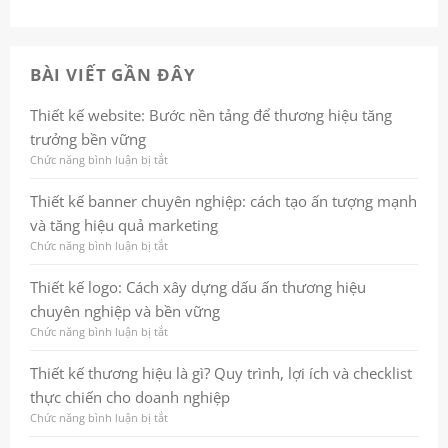
BÀI VIẾT GẦN ĐÂY
Thiết kế website: Bước nền tảng để thương hiệu tăng
trưởng bền vững
Chức năng bình luận bị tắt
ở
Thiết
kế
Thiết kế banner chuyên nghiệp: cách tạo ấn tượng mạnh
website:
và tăng hiệu quả marketing
Bước
nền
Chức năng bình luận bị tắt
ở
tảng
Thiết
để
kế
Thiết kế logo: Cách xây dựng dấu ấn thương hiệu
thương
banner
chuyên nghiệp và bền vững
hiệu
chuyên
tăng
nghiệp:
Chức năng bình luận bị tắt
ở
trưởng
cách
Thiết
bền
tạo
kế
Thiết kế thương hiệu là gì? Quy trình, lợi ích và checklist
vững
ấn
logo:
thực chiến cho doanh nghiệp
tượng
Cách
mạnh
xây
Chức năng bình luận bị tắt
ở
và
dựng
Thiết