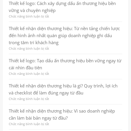
tăng
dấu
kế
Thiết kế logo: Cách xây dựng dấu ấn thương hiệu bền
hiệu
ấn
thương
vững và chuyên nghiệp
quả
thương
hiệu
marketing
hiệu
là
Chức năng bình luận bị tắt
ở
chuyên
gì?
Thiết
nghiệp
Quy
kế
Thiết kế nhận diện thương hiệu: Từ nền tảng chiến lược
và
trình,
logo:
đến hình ảnh nhất quán giúp doanh nghiệp ghi dấu
bền
lợi
Cách
vững
ích
xây
trong tâm trí khách hàng
và
dựng
Chức năng bình luận bị tắt
ở
checklist
dấu
Thiết
thực
ấn
kế
Thiết kế logo: Tạo dấu ấn thương hiệu bền vững ngay từ
chiến
thương
nhận
cho
hiệu
cái nhìn đầu tiên
diện
doanh
bền
thương
Chức năng bình luận bị tắt
ở
nghiệp
vững
hiệu:
Thiết
và
Từ
kế
Thiết kế nhận diện thương hiệu là gì? Quy trình, lợi ích
chuyên
nền
logo:
nghiệp
và checklist để làm đúng ngay từ đầu
tảng
Tạo
chiến
dấu
Chức năng bình luận bị tắt
ở
lược
ấn
Thiết
đến
thương
kế
Thiết kế nhận diện thương hiệu: Vì sao doanh nghiệp
hình
hiệu
nhận
cần làm bài bản ngay từ đầu?
ảnh
bền
diện
nhất
vững
thương
Chức năng bình luận bị tắt
ở
quán
ngay
hiệu
Thiết