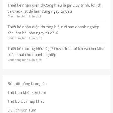
và
Từ
kế
Thiết kế nhận diện thương hiệu là gì? Quy trình, lợi ích
chuyên
nền
logo:
nghiệp
và checklist để làm đúng ngay từ đầu
tảng
Tạo
chiến
dấu
Chức năng bình luận bị tắt
ở
lược
ấn
Thiết
đến
thương
kế
Thiết kế nhận diện thương hiệu: Vì sao doanh nghiệp
hình
hiệu
nhận
cần làm bài bản ngay từ đầu?
ảnh
bền
diện
nhất
vững
thương
Chức năng bình luận bị tắt
ở
quán
ngay
hiệu
Thiết
giúp
từ
là
kế
Thiết kế thương hiệu là gì? Quy trình, lợi ích và checklist
doanh
cái
gì?
nhận
triển khai cho doanh nghiệp
nghiệp
nhìn
Quy
diện
ghi
đầu
trình,
thương
Chức năng bình luận bị tắt
ở
dấu
tiên
lợi
hiệu:
Thiết
trong
ích
Vì
kế
tâm
và
sao
thương
trí
checklist
doanh
hiệu
khách
để
nghiệp
là
Bò một nắng Krong Pa
hàng
làm
cần
gì?
đúng
làm
Quy
Thịt hun khói kon tum
ngay
bài
trình,
từ
bản
lợi
Thịt bò Úc nhập khẩu
đầu
ngay
ích
từ
và
Du lịch Kon Tum
đầu?
checklist