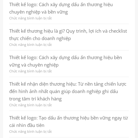
để
kế
Thiết kế logo: Cách xây dựng dấu ấn thương hiệu
thương
banner
chuyên nghiệp và bền vững
hiệu
chuyên
tăng
nghiệp:
Chức năng bình luận bị tắt
ở
trưởng
cách
Thiết
bền
tạo
kế
Thiết kế thương hiệu là gì? Quy trình, lợi ích và checklist
vững
ấn
logo:
thực chiến cho doanh nghiệp
tượng
Cách
mạnh
xây
Chức năng bình luận bị tắt
ở
và
dựng
Thiết
tăng
dấu
kế
Thiết kế logo: Cách xây dựng dấu ấn thương hiệu bền
hiệu
ấn
thương
vững và chuyên nghiệp
quả
thương
hiệu
marketing
hiệu
là
Chức năng bình luận bị tắt
ở
chuyên
gì?
Thiết
nghiệp
Quy
kế
Thiết kế nhận diện thương hiệu: Từ nền tảng chiến lược
và
trình,
logo:
đến hình ảnh nhất quán giúp doanh nghiệp ghi dấu
bền
lợi
Cách
vững
ích
xây
trong tâm trí khách hàng
và
dựng
Chức năng bình luận bị tắt
ở
checklist
dấu
Thiết
thực
ấn
kế
Thiết kế logo: Tạo dấu ấn thương hiệu bền vững ngay từ
chiến
thương
nhận
cho
hiệu
cái nhìn đầu tiên
diện
doanh
bền
thương
Chức năng bình luận bị tắt
ở
nghiệp
vững
hiệu:
Thiết