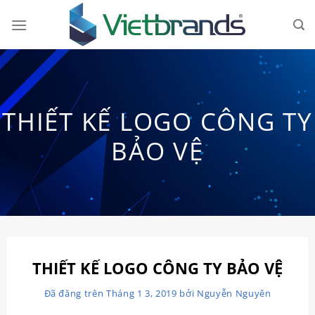
Chuyển
đến
nội
dung
THIẾT KẾ LOGO CÔNG TY
BẢO VỆ
THIẾT KẾ LOGO CÔNG TY BẢO VỆ
Đã đăng trên
Tháng 1 3, 2019
bởi
Nguyễn Nguyên