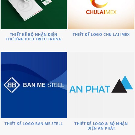
THIẾT KẾ BỘ NHẬN DIỆN
THIẾT KẾ LOGO CHU LAI IMEX
THƯƠNG HIỆU TRIỀU TRUNG
THIẾT KẾ LOGO BAN ME STELL
THIẾT KẾ LOGO & BỘ NHẬN
DIỆN AN PHÁT