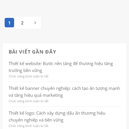
1
2
BÀI VIẾT GẦN ĐÂY
Thiết kế website: Bước nền tảng để thương hiệu tăng
trưởng bền vững
Chức năng bình luận bị tắt
ở
Thiết
kế
Thiết kế banner chuyên nghiệp: cách tạo ấn tượng mạnh
website:
và tăng hiệu quả marketing
Bước
nền
Chức năng bình luận bị tắt
ở
tảng
Thiết
để
kế
Thiết kế logo: Cách xây dựng dấu ấn thương hiệu
thương
banner
chuyên nghiệp và bền vững
hiệu
chuyên
tăng
nghiệp:
Chức năng bình luận bị tắt
ở