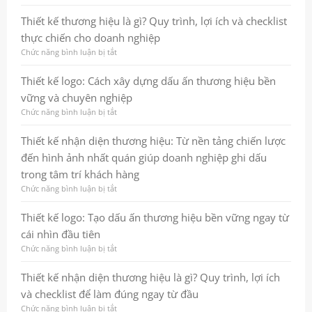
trưởng
cách
Thiết
bền
tạo
kế
Thiết kế thương hiệu là gì? Quy trình, lợi ích và checklist
vững
ấn
logo:
thực chiến cho doanh nghiệp
tượng
Cách
mạnh
xây
Chức năng bình luận bị tắt
ở
và
dựng
Thiết
tăng
dấu
kế
Thiết kế logo: Cách xây dựng dấu ấn thương hiệu bền
hiệu
ấn
thương
vững và chuyên nghiệp
quả
thương
hiệu
marketing
hiệu
là
Chức năng bình luận bị tắt
ở
chuyên
gì?
Thiết
nghiệp
Quy
kế
Thiết kế nhận diện thương hiệu: Từ nền tảng chiến lược
và
trình,
logo:
đến hình ảnh nhất quán giúp doanh nghiệp ghi dấu
bền
lợi
Cách
vững
ích
xây
trong tâm trí khách hàng
và
dựng
Chức năng bình luận bị tắt
ở
checklist
dấu
Thiết
thực
ấn
kế
Thiết kế logo: Tạo dấu ấn thương hiệu bền vững ngay từ
chiến
thương
nhận
cho
hiệu
cái nhìn đầu tiên
diện
doanh
bền
thương
Chức năng bình luận bị tắt
ở
nghiệp
vững
hiệu:
Thiết
và
Từ
kế
Thiết kế nhận diện thương hiệu là gì? Quy trình, lợi ích
chuyên
nền
logo:
nghiệp
và checklist để làm đúng ngay từ đầu
tảng
Tạo
chiến
dấu
Chức năng bình luận bị tắt
ở