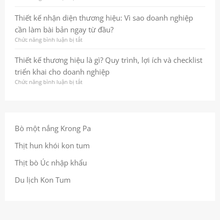
lược
ấn
Thiết
đến
thương
kế
Thiết kế nhận diện thương hiệu: Vì sao doanh nghiệp
hình
hiệu
nhận
cần làm bài bản ngay từ đầu?
ảnh
bền
diện
nhất
vững
thương
Chức năng bình luận bị tắt
ở
quán
ngay
hiệu
Thiết
giúp
từ
là
kế
Thiết kế thương hiệu là gì? Quy trình, lợi ích và checklist
doanh
cái
gì?
nhận
triển khai cho doanh nghiệp
nghiệp
nhìn
Quy
diện
ghi
đầu
trình,
thương
Chức năng bình luận bị tắt
ở
dấu
tiên
lợi
hiệu:
Thiết
trong
ích
Vì
kế
tâm
và
sao
thương
trí
checklist
doanh
hiệu
khách
để
nghiệp
là
Bò một nắng Krong Pa
hàng
làm
cần
gì?
đúng
làm
Quy
Thịt hun khói kon tum
ngay
bài
trình,
từ
bản
lợi
Thịt bò Úc nhập khẩu
đầu
ngay
ích
từ
và
Du lịch Kon Tum
đầu?
checklist
triển
khai
cho
doanh