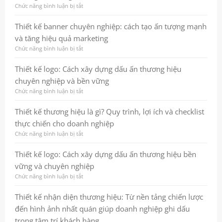
Chức năng bình luận bị tắt
ở
Thiết
kế
Thiết kế banner chuyên nghiệp: cách tạo ấn tượng mạnh
website:
và tăng hiệu quả marketing
Bước
nền
Chức năng bình luận bị tắt
ở
tảng
Thiết
để
kế
Thiết kế logo: Cách xây dựng dấu ấn thương hiệu
thương
banner
chuyên nghiệp và bền vững
hiệu
chuyên
tăng
nghiệp:
Chức năng bình luận bị tắt
ở
trưởng
cách
Thiết
bền
tạo
kế
Thiết kế thương hiệu là gì? Quy trình, lợi ích và checklist
vững
ấn
logo:
thực chiến cho doanh nghiệp
tượng
Cách
mạnh
xây
Chức năng bình luận bị tắt
ở
và
dựng
Thiết
tăng
dấu
kế
Thiết kế logo: Cách xây dựng dấu ấn thương hiệu bền
hiệu
ấn
thương
vững và chuyên nghiệp
quả
thương
hiệu
marketing
hiệu
là
Chức năng bình luận bị tắt
ở
chuyên
gì?
Thiết
nghiệp
Quy
kế
Thiết kế nhận diện thương hiệu: Từ nền tảng chiến lược
và
trình,
logo:
đến hình ảnh nhất quán giúp doanh nghiệp ghi dấu
bền
lợi
Cách
vững
ích
xây
trong tâm trí khách hàng