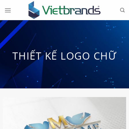
Chuyển
đến
nội
dung
THIẾT KẾ LOGO CHỮ