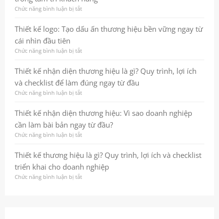
và
dựng
Chức năng bình luận bị tắt
ở
checklist
dấu
Thiết
thực
ấn
kế
Thiết kế logo: Tạo dấu ấn thương hiệu bền vững ngay từ
chiến
thương
nhận
cho
hiệu
cái nhìn đầu tiên
diện
doanh
bền
thương
Chức năng bình luận bị tắt
ở
nghiệp
vững
hiệu:
Thiết
và
Từ
kế
Thiết kế nhận diện thương hiệu là gì? Quy trình, lợi ích
chuyên
nền
logo:
nghiệp
và checklist để làm đúng ngay từ đầu
tảng
Tạo
chiến
dấu
Chức năng bình luận bị tắt
ở
lược
ấn
Thiết
đến
thương
kế
Thiết kế nhận diện thương hiệu: Vì sao doanh nghiệp
hình
hiệu
nhận
cần làm bài bản ngay từ đầu?
ảnh
bền
diện
nhất
vững
thương
Chức năng bình luận bị tắt
ở
quán
ngay
hiệu
Thiết
giúp
từ
là
kế
Thiết kế thương hiệu là gì? Quy trình, lợi ích và checklist
doanh
cái
gì?
nhận
triển khai cho doanh nghiệp
nghiệp
nhìn
Quy
diện
ghi
đầu
trình,
thương
Chức năng bình luận bị tắt
ở
dấu
tiên
lợi
hiệu:
Thiết
trong
ích
Vì
kế
tâm
và
sao
thương
trí
checklist
doanh
hiệu
khách
để
nghiệp
là