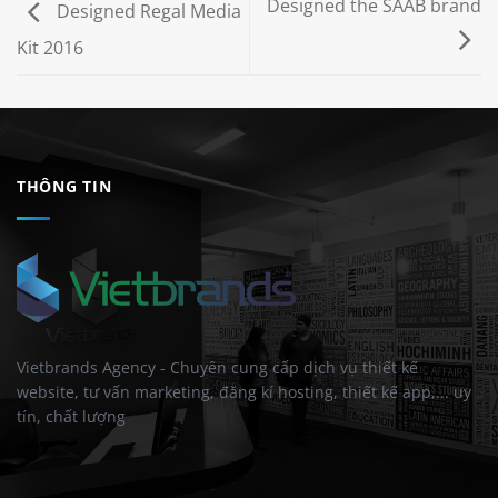
Designed the SAAB brand
Designed Regal Media
Kit 2016
THÔNG TIN
Vietbrands Agency - Chuyên cung cấp dịch vụ thiết kế
website, tư vấn marketing, đăng kí hosting, thiết kế app,... uy
tín, chất lượng